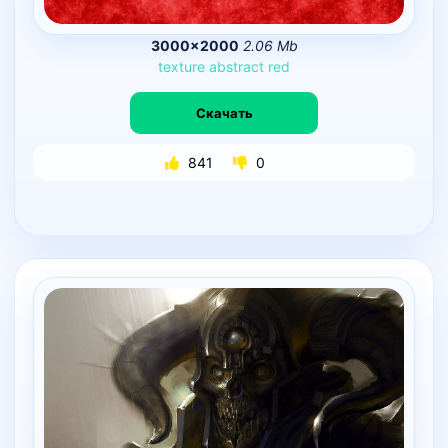
3000×2000
2.06 Mb
texture
abstract
red
Скачать
841
0