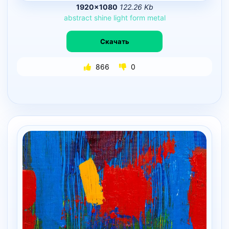
1920×1080
122.26 Kb
abstract
shine
light
form
metal
Скачать
866
0