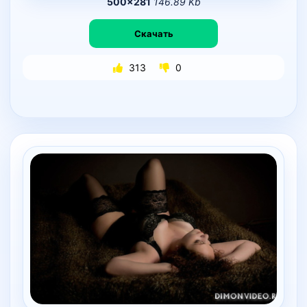
500×281
146.89 Kb
Скачать
313
0