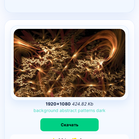
1920×1080
424.82 Kb
background
abstract
patterns
dark
Скачать