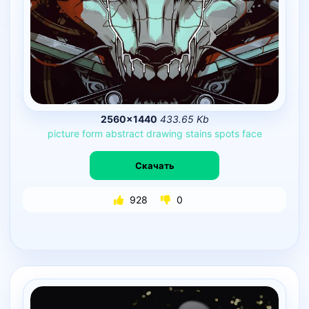
2560×1440
433.65 Kb
picture
form
abstract
drawing
stains
spots
face
Скачать
928
0