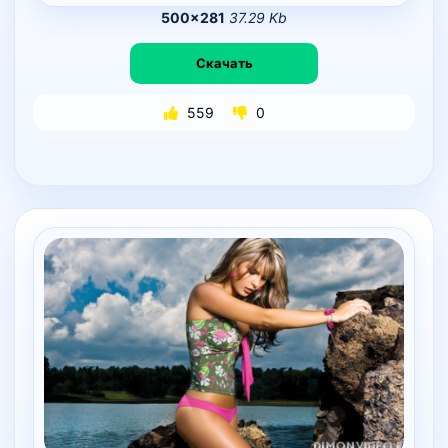
500×281
37.29 Kb
Скачать
559
0