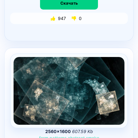
Скачать
947
0
2560×1600
607.59 Kb
form
patterns
abstract
smoke