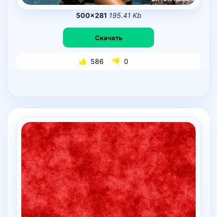
500×281
195.41 Kb
Скачать
586
0