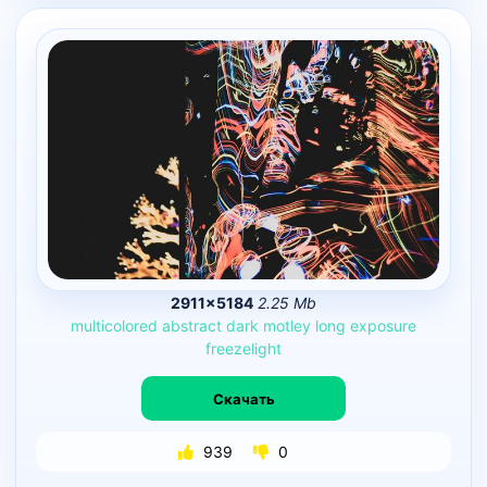
2911×5184
2.25 Mb
multicolored
abstract
dark
motley
long
exposure
freezelight
Скачать
939
0