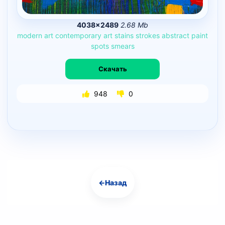
4038×2489
2.68 Mb
modern
art
contemporary
art
stains
strokes
abstract
paint
spots
smears
Скачать
948
0
←
Назад
Навигация