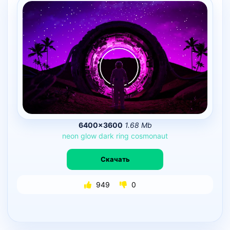
6400×3600
1.68 Mb
neon
glow
dark
ring
cosmonaut
Скачать
949
0