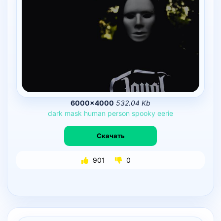
6000×4000
532.04 Kb
dark
mask
human
person
spooky
eerie
Скачать
901
0