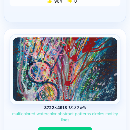
964
0
3722×4918
18.32 Mb
multicolored
watercolor
abstract
patterns
circles
motley
lines