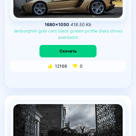
1680×1050
418.50 Kb
lamborghini
gold
cars
black
golden
profile
disks
drives
aventador
Скачать
12168
0