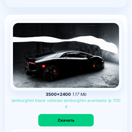
3500×2400
1.17 Mb
lamborghini
black
vehicles
lamborghini
aventador
lp
700
4
Скачать