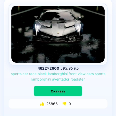
4622×2600
593.95 Kb
sports
car
race
black
lamborghini
front
view
cars
sports
lamborghini
aventador
roadster
Скачать
25866
0