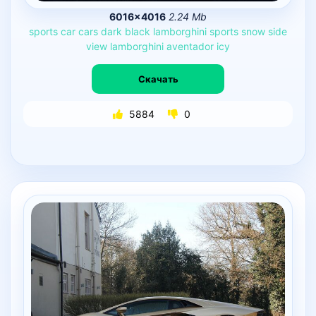
6016×4016
2.24 Mb
sports
car
cars
dark
black
lamborghini
sports
snow
side
view
lamborghini
aventador
icy
Скачать
5884
0