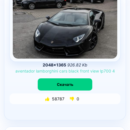
2048×1365
926.82 Kb
aventador
lamborghini
cars
black
front
view
lp700
4
Скачать
58787
0