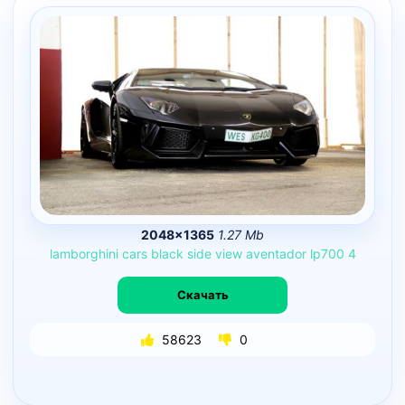
2048×1365
1.27 Mb
lamborghini
cars
black
side
view
aventador
lp700
4
Скачать
58623
0