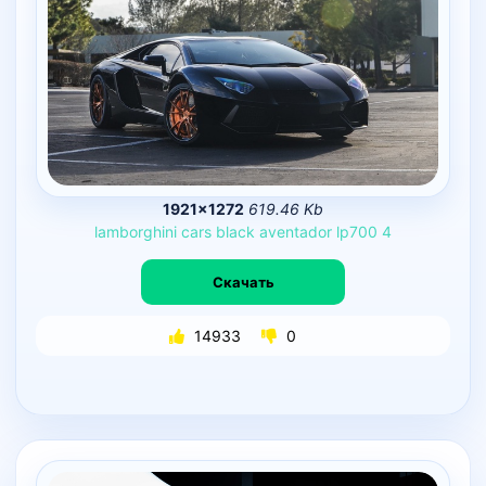
1921×1272
619.46 Kb
lamborghini
cars
black
aventador
lp700
4
Скачать
14933
0