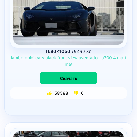
1680×1050
187.86 Kb
lamborghini
cars
black
front
view
aventador
lp700
4
matt
mat
Скачать
58588
0