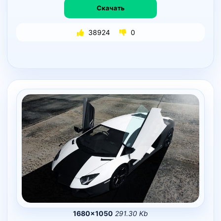
Скачать
38924
0
1680×1050
291.30 Kb