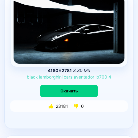
4180×2781
3.30 Mb
black
lamborghini
cars
aventador
lp700
4
Скачать
23181
0