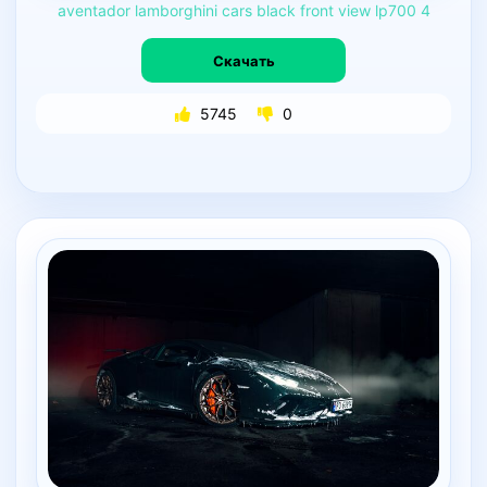
aventador
lamborghini
cars
black
front
view
lp700
4
Скачать
5745
0