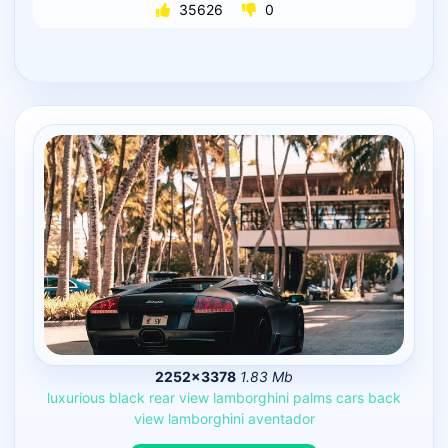
35626
0
2252×3378
1.83 Mb
luxurious
black
rear
view
lamborghini
palms
cars
back
view
lamborghini
aventador