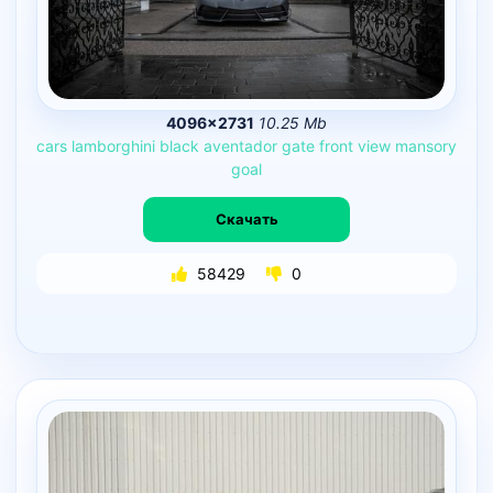
4096×2731
10.25 Mb
cars
lamborghini
black
aventador
gate
front
view
mansory
goal
Скачать
58429
0