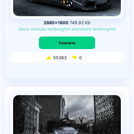
2880×1800
749.93 Kb
black
vehicles
lamborghini
aventador
lamborghini
Скачать
55383
0