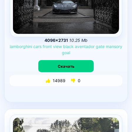
4096×2731
10.25 Mb
lamborghini
cars
front
view
black
aventador
gate
mansory
goal
Скачать
14989
0