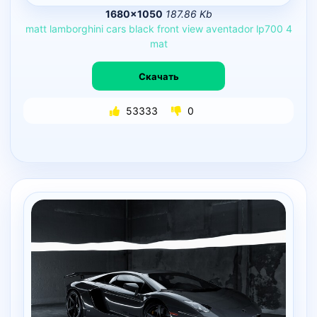
1680×1050
187.86 Kb
matt
lamborghini
cars
black
front
view
aventador
lp700
4
mat
Скачать
53333
0