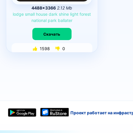
4488×3366
2.12 Mb
lodge
small
house
dark
shine
light
forest
national
park
ballater
Скачать
1598
0
Проект работает на инфраст