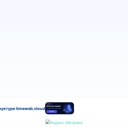
руктуре timeweb.cloud