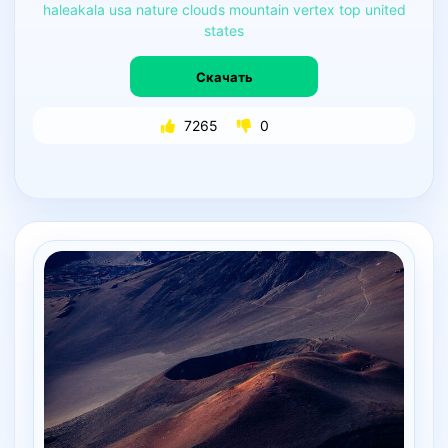
haleakala
usa
nature
clouds
mountain
vertex
top
united
states
Скачать
7265
0