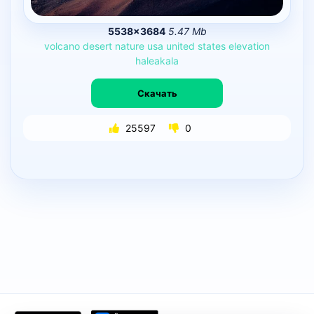
5538×3684
5.47 Mb
volcano
desert
nature
usa
united
states
elevation
haleakala
Скачать
25597
0