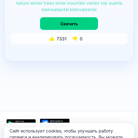
nature
winter
trees
snow
mountain
vertex
top
austria
kleinwalsertal
kleinvalzertal
Скачать
7331
0
Сайт использует cookies, чтобы улучшать работу
Проект работает на инфраструктуре timeweb.cloud
сервиса и анализировать посещаемость. Вы можете