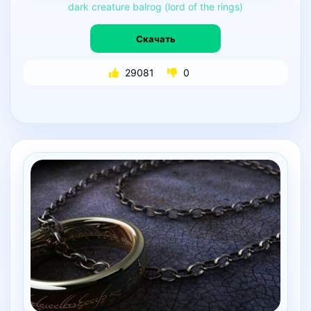
dark
creature
balrog
(lord
of
the
rings)
Скачать
29081
0