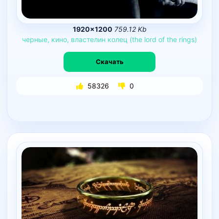
1920×1200
759.12 Kb
черные,
кино,
властелин
колец
(the
lord
of
the
rings)
Скачать
58326
0