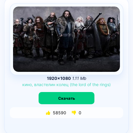
1920×1080
1.11 Mb
кино,
властелин
колец
(the
lord
of
the
rings)
Скачать
58590
0