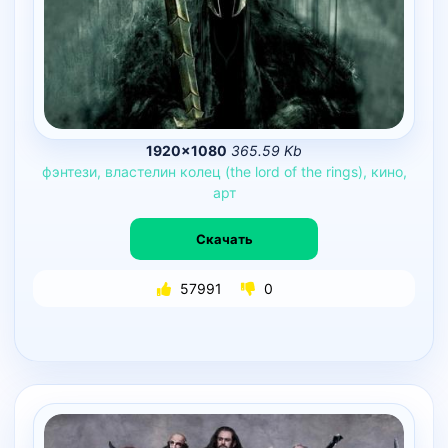
1920×1080
365.59 Kb
фэнтези,
властелин
колец
(the
lord
of
the
rings),
кино,
арт
Скачать
57991
0