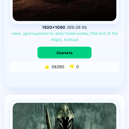
1920×1080
369.08 Kb
кино,
драгоценности,
властелин
колец
(the
lord
of
the
rings),
кольца
Скачать
58290
0