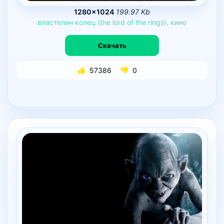
1280×1024
199.97 Kb
властелин
колец
(the
lord
of
the
rings),
кино
Скачать
57386
0