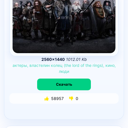
2560×1440
1012.01 Kb
актеры,
властелин
колец
(the
lord
of
the
rings),
кино,
люди
Скачать
58957
0