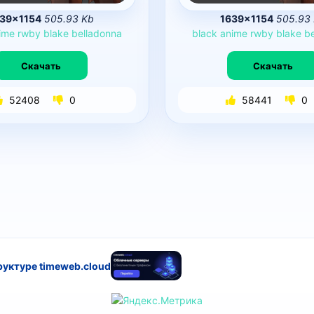
39×1154
505.93 Kb
1639×1154
505.93
ime
rwby
blake
belladonna
black
anime
rwby
blake
b
Скачать
Скачать
52408
0
58441
0
руктуре timeweb.cloud