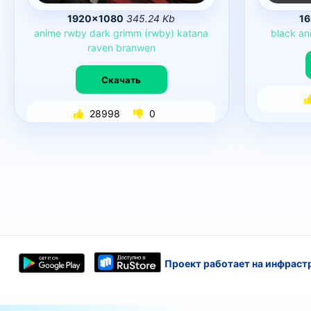
1920×1080
345.24 Kb
16
anime
rwby
dark
grimm
(rwby)
katana
black
an
raven
branwen
Скачать
28998
0
Проект работает на инфраст