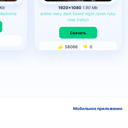
 Kb
1920×1080
1.90 Mb
elladonna
anime
rwby
dark
forest
night
raven
ruby
rose
(rwby)
Скачать
58066
0
Мобильное приложение