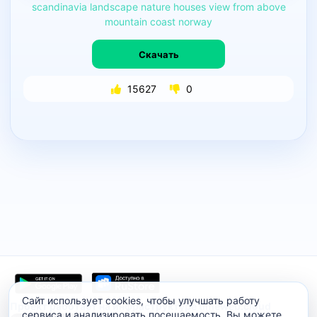
scandinavia
landscape
nature
houses
view
from
above
mountain
coast
norway
Скачать
15627
0
Сайт использует cookies, чтобы улучшать работу
Проект работает на инфраструктуре timeweb.cloud
сервиса и анализировать посещаемость. Вы можете