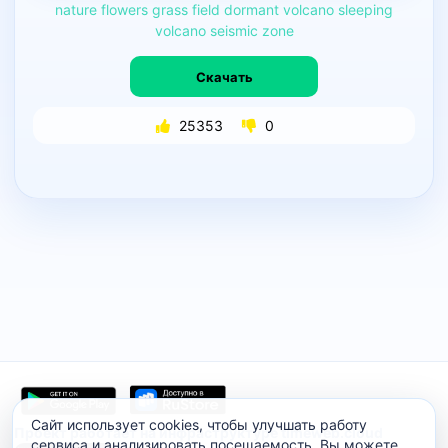
nature
flowers
grass
field
dormant
volcano
sleeping
volcano
seismic
zone
Скачать
25353
0
Сайт использует cookies, чтобы улучшать работу
Проект работает на инфраструктуре timeweb.cloud
сервиса и анализировать посещаемость. Вы можете