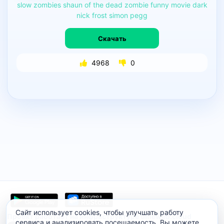
slow
zombies
shaun
of
the
dead
zombie
funny
movie
dark
nick
frost
simon
pegg
Скачать
4968
0
Сайт использует cookies, чтобы улучшать работу
Проект работает на инфраструктуре timeweb.cloud
сервиса и анализировать посещаемость. Вы можете