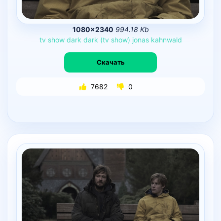
1080×2340
994.18 Kb
tv
show
dark
dark
(tv
show)
jonas
kahnwald
Скачать
7682
0