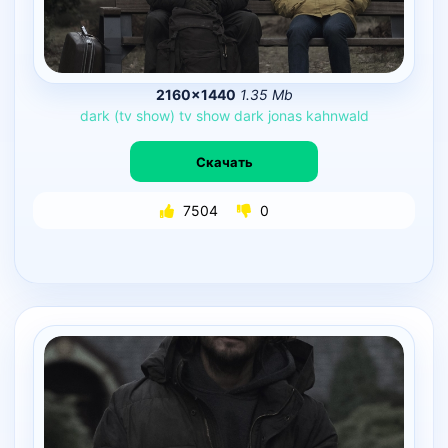
2160×1440
1.35 Mb
dark
(tv
show)
tv
show
dark
jonas
kahnwald
Скачать
7504
0