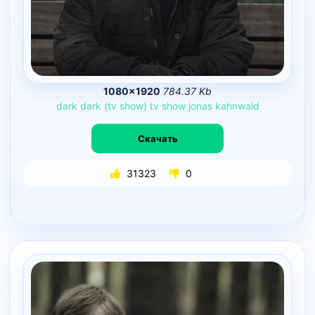
1080×1920
784.37 Kb
dark
dark
(tv
show)
tv
show
jonas
kahnwald
Скачать
31323
0