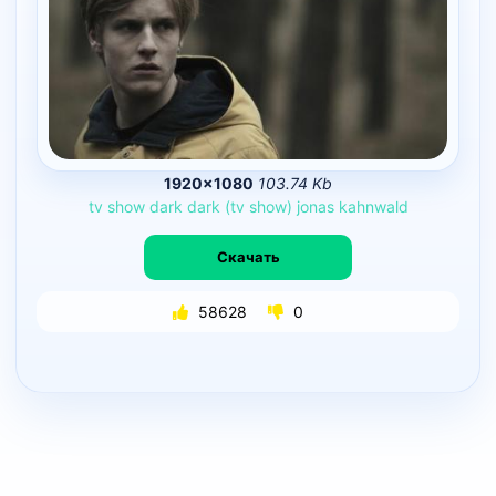
1920×1080
103.74 Kb
tv
show
dark
dark
(tv
show)
jonas
kahnwald
Скачать
58628
0