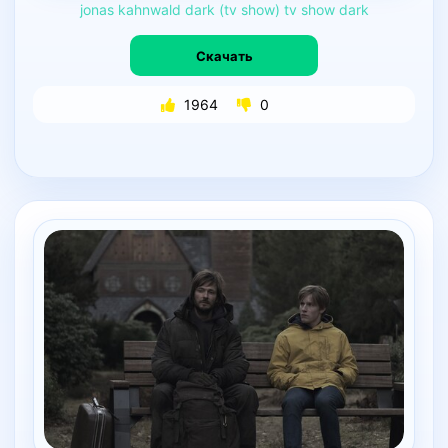
jonas
kahnwald
dark
(tv
show)
tv
show
dark
Скачать
1964
0