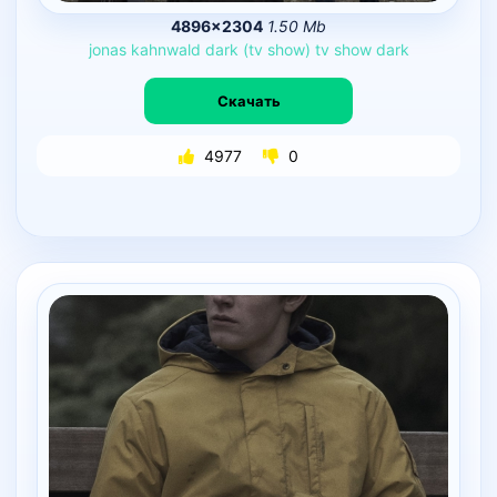
4896×2304
1.50 Mb
jonas
kahnwald
dark
(tv
show)
tv
show
dark
Скачать
4977
0