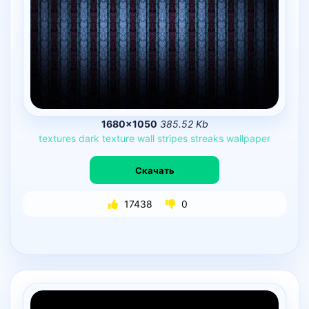
1680×1050
385.52 Kb
textures
dark
texture
wall
stripes
streaks
wallpaper
Скачать
17438
0