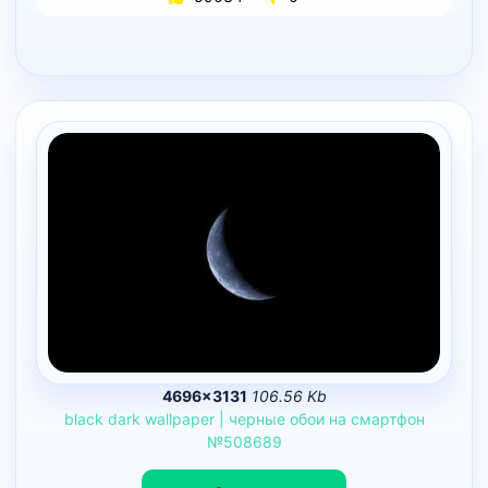
4696×3131
106.56 Kb
black
dark
wallpaper
|
черные
обои
на
смартфон
№508689