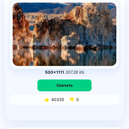
500×1111
207.28 Kb
Скачать
40335
0