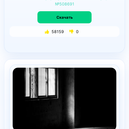
№508691
Скачать
58159
0