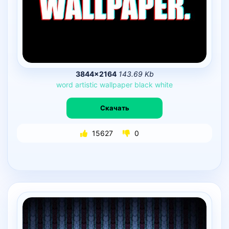
3844×2164
143.69 Kb
word
artistic
wallpaper
black
white
Скачать
15627
0