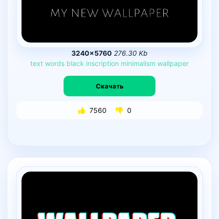
3240×5760
276.30 Kb
text
words
black
inscription
minimalism
wallpaper
Скачать
7560
0