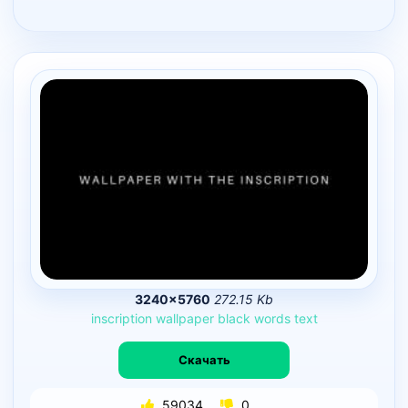
3240×5760
272.15 Kb
inscription
wallpaper
black
words
text
Скачать
59034
0