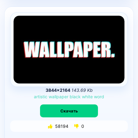
3844×2164
143.69 Kb
artistic
wallpaper
black
white
word
Скачать
58194
0