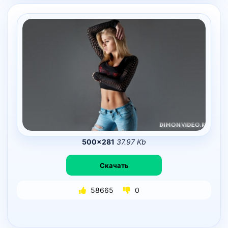
500×281
37.97 Kb
Скачать
58665
0