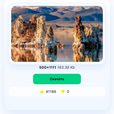
500×1111
183.39 Kb
Скачать
41186
0