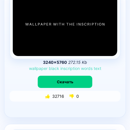
3240×5760
272.15 Kb
wallpaper
black
inscription
words
text
Скачать
32716
0