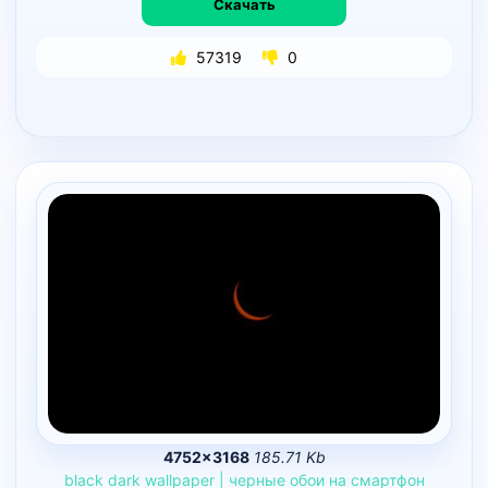
Скачать
57319
0
4752×3168
185.71 Kb
black
dark
wallpaper
|
черные
обои
на
смартфон