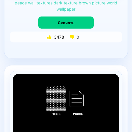
peace
wall
textures
dark
texture
brown
picture
world
wallpaper
Скачать
3478
0