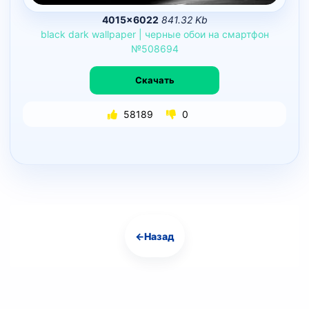
4015×6022
841.32 Kb
black
dark
wallpaper
|
черные
обои
на
смартфон
№508694
Скачать
58189
0
←
Назад
Навигация