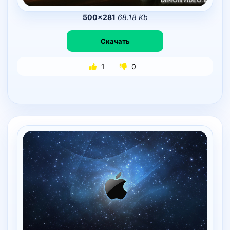
500×281
68.18 Kb
Скачать
1
0