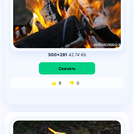
500×281
42.74 Kb
Скачать
9
0