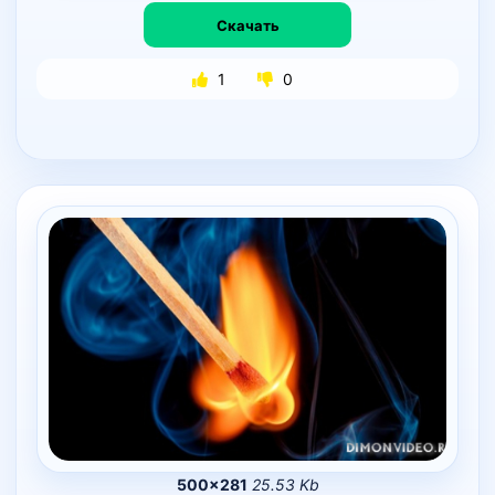
Скачать
1
0
500×281
25.53 Kb