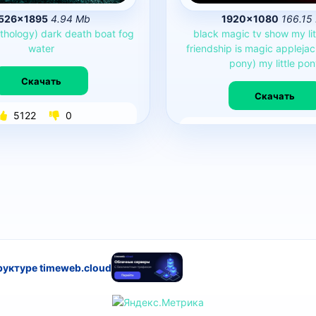
526×1895
4.94 Mb
1920×1080
166.15
thology)
dark
death
boat
fog
black
magic
tv
show
my
li
water
friendship
is
magic
appleja
pony)
my
little
pon
Скачать
Скачать
5122
0
44244
0
руктуре timeweb.cloud