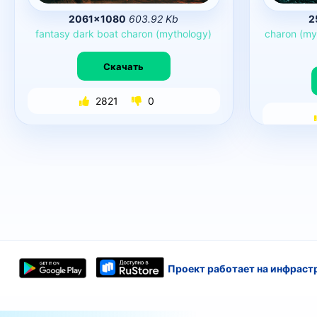
2061×1080
603.92 Kb
2
fantasy
dark
boat
charon
(mythology)
charon
(my
Скачать
2821
0
Проект работает на инфраст