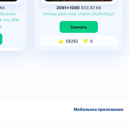
 Kb
2061×1080
603.92 Kb
ttle
pony:
fantasy
dark
boat
charon
(mythology)
ck
(my
little
y
Скачать
58292
0
Мобильное приложение