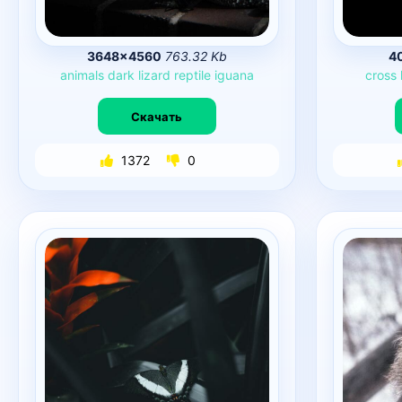
3648×4560
763.32 Kb
4
animals
dark
lizard
reptile
iguana
cross
Скачать
1372
0