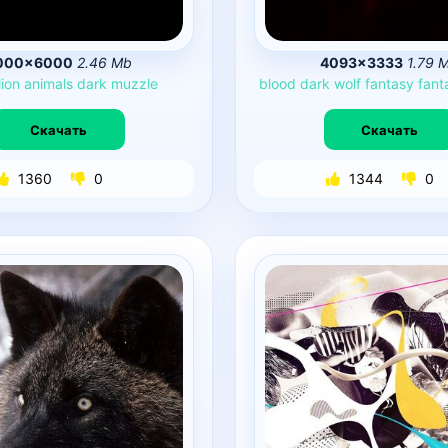
000×6000
2.46 Mb
4093×3333
1.79 
lion
animals
dark
muzzle
blood
dark
wolf
fantasy
fant
Скачать
Скачать
1360
0
1344
0