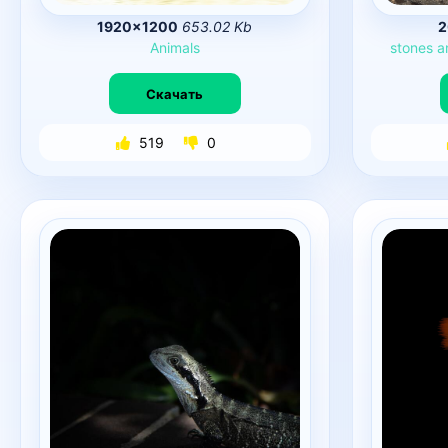
1920×1200
653.02 Kb
2
Animals
stones
a
Скачать
519
0