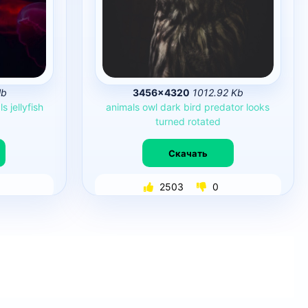
Mb
3456×4320
1012.92 Kb
ls
jellyfish
animals
owl
dark
bird
predator
looks
turned
rotated
Скачать
2503
0