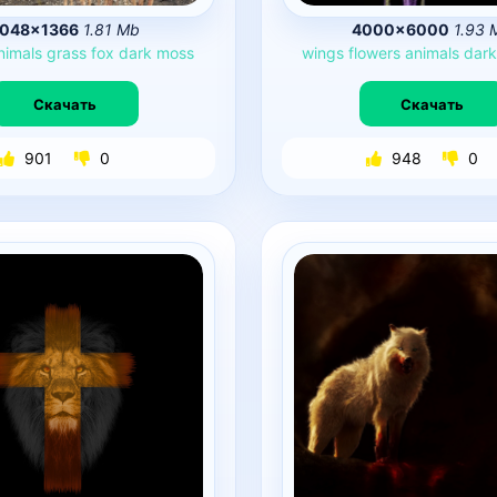
048×1366
1.81 Mb
4000×6000
1.93 
nimals
grass
fox
dark
moss
wings
flowers
animals
dar
Скачать
Скачать
901
0
948
0