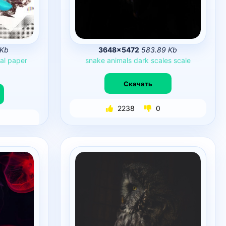
 Kb
3648×5472
583.89 Kb
al
paper
snake
animals
dark
scales
scale
Скачать
2238
0