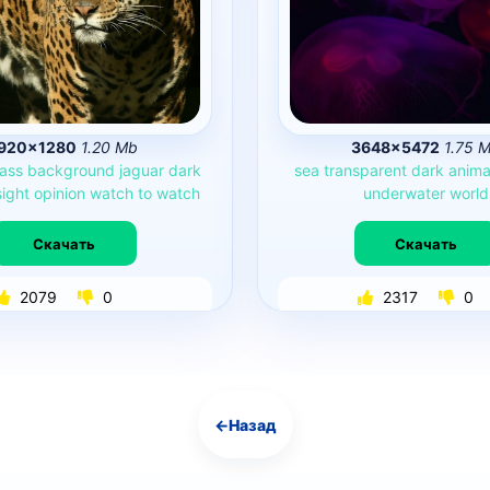
920×1280
1.20 Mb
3648×5472
1.75 
ass
background
jaguar
dark
sea
transparent
dark
anima
sight
opinion
watch
to
watch
underwater
world
Скачать
Скачать
2079
0
2317
0
←
Назад
Навигация