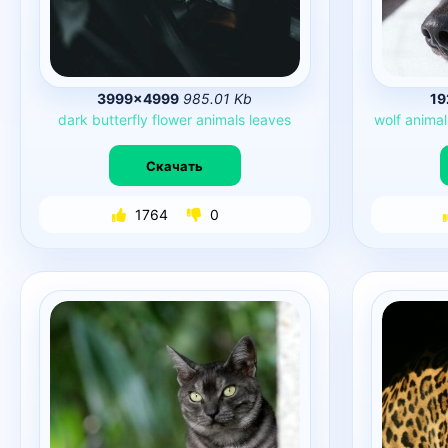
3999×4999
985.01 Kb
19
dark
butterfly
flower
animals
leaves
wolf
animal
Скачать
1764
0