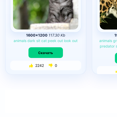
1600×1200
117.30 Kb
1
animals
dark
sit
cat
peek
out
look
out
animals
gr
predator
Скачать
2242
0