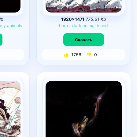
Mb
1920×1471
775.61 Kb
asy
animals
horror
dark
animal
blood
Скачать
1766
0