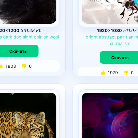
20×1200
331.48 Kb
1920×1080
511.07
s
dark
dog
sight
opinion
wool
bright
abstract
paint
anim
surrealism
Скачать
Скачать
1803
0
1979
0