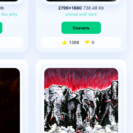
Mb
2799×1880
736.48 Kb
k
like
jetty
animal
wolf
dark
Скачать
1388
0