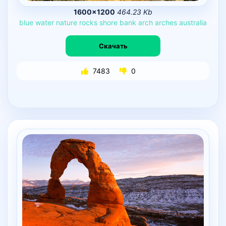
1600×1200
464.23 Kb
blue
water
nature
rocks
shore
bank
arch
arches
australia
Скачать
7483
0