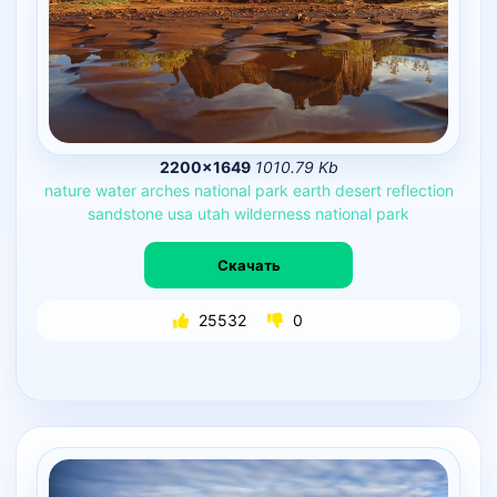
2200×1649
1010.79 Kb
nature
water
arches
national
park
earth
desert
reflection
sandstone
usa
utah
wilderness
national
park
Скачать
25532
0