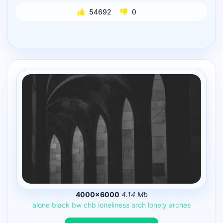
54692
0
4000×6000
4.14 Mb
alone
black
bw
chb
loneliness
arch
lonely
arches