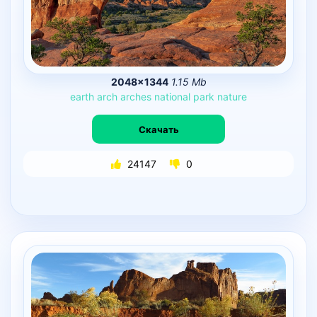
2048×1344
1.15 Mb
earth
arch
arches
national
park
nature
Скачать
24147
0