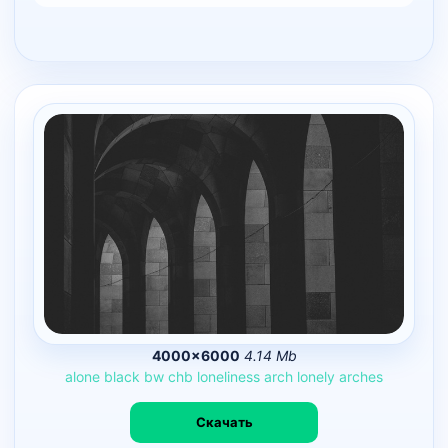
4000×6000
4.14 Mb
alone
black
bw
chb
loneliness
arch
lonely
arches
Скачать