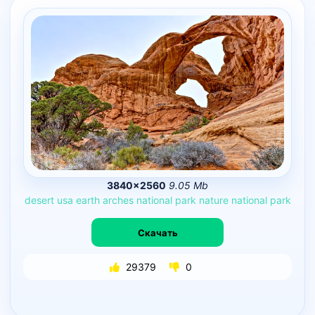
3840×2560
9.05 Mb
desert
usa
earth
arches
national
park
nature
national
park
Скачать
29379
0