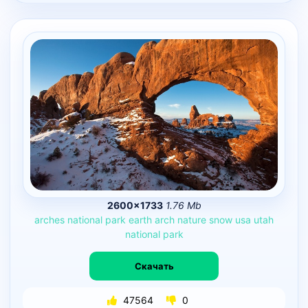
2600×1733
1.76 Mb
arches
national
park
earth
arch
nature
snow
usa
utah
national
park
Скачать
47564
0