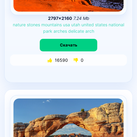
2797×2160
7.24 Mb
nature
stones
mountains
usa
utah
united
states
national
park
arches
delicate
arch
Скачать
16590
0