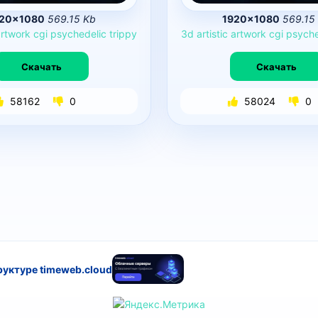
20×1080
569.15 Kb
1920×1080
569.15
artwork
cgi
psychedelic
trippy
3d
artistic
artwork
cgi
psyche
Скачать
Скачать
58162
0
58024
0
руктуре timeweb.cloud