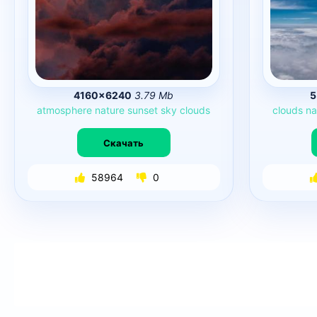
4160×6240
3.79 Mb
5
atmosphere
nature
sunset
sky
clouds
clouds
na
Скачать
58964
0