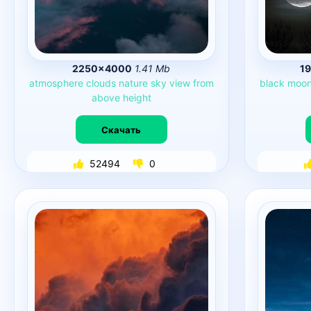
2250×4000
1.41 Mb
1
atmosphere
clouds
nature
sky
view
from
black
moon
above
height
Скачать
52494
0