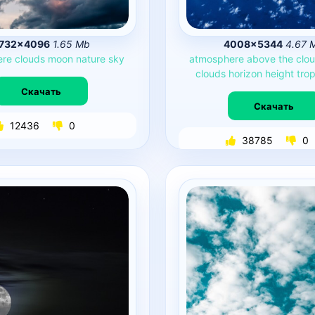
732×4096
1.65 Mb
4008×5344
4.67 
ere
clouds
moon
nature
sky
atmosphere
above
the
clo
clouds
horizon
height
tro
Скачать
Скачать
12436
0
38785
0