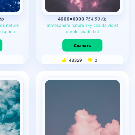
Mb
4000×6000
754.50 Kb
uds
nature
atmosphere
nature
sky
clouds
violet
posphere
purple
shade
tint
Скачать
48329
0