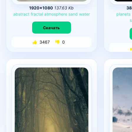
1920×1080
137.63 Kb
38
abstract
fractal
atmosphere
sand
water
planets
s
Скачать
3467
0