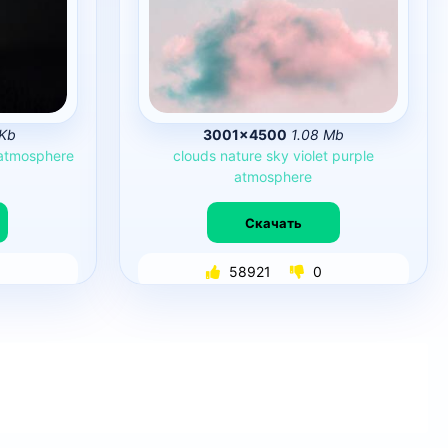
 Kb
3001×4500
1.08 Mb
atmosphere
clouds
nature
sky
violet
purple
atmosphere
Скачать
58921
0