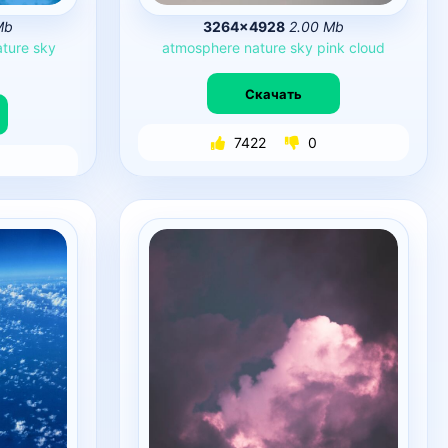
Mb
3264×4928
2.00 Mb
ature
sky
atmosphere
nature
sky
pink
cloud
Скачать
7422
0