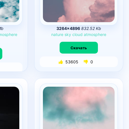
Mb
3264×4896
832.52 Kb
mosphere
nature
sky
cloud
atmosphere
Скачать
53605
0