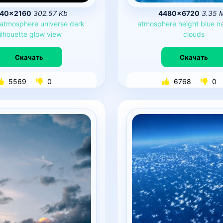
40×2160
302.57 Kb
4480×6720
3.35 
atmosphere
universe
dark
atmosphere
height
blue
n
ilhouette
glow
view
clouds
Скачать
Скачать
5569
0
6768
0