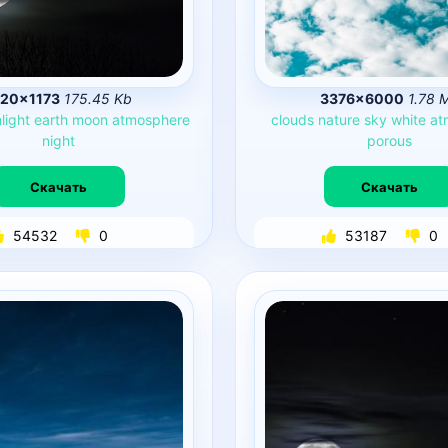
920×1173
175.45 Kb
3376×6000
1.78 
light
earth
moon
atmosphere
clouds
nature
sky
white
at
night
porous
Скачать
Скачать
54532
0
53187
0