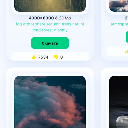
4000×6000
6.23 Mb
2
fog
atmosphere
autumn
trees
nature
atmosph
road
forest
gloomy
Скачать
7534
0