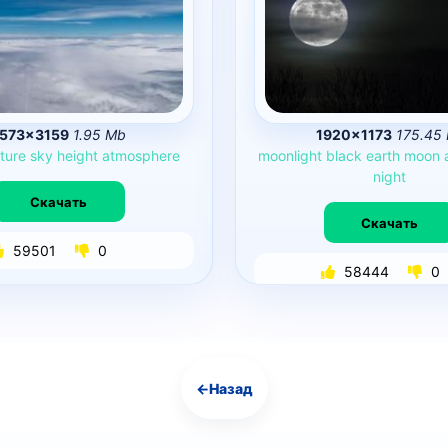
573×3159
1.95 Mb
1920×1173
175.45
ture
sky
height
atmosphere
moonlight
black
earth
moon
night
Скачать
Скачать
59501
0
58444
0
←
Назад
Навигация