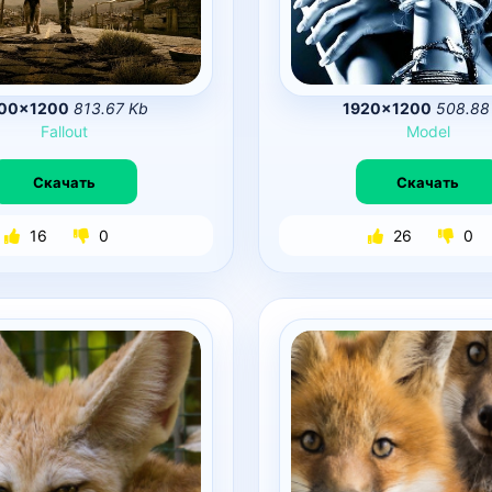
00×1200
813.67 Kb
1920×1200
508.88
Fallout
Model
Скачать
Скачать
16
0
26
0