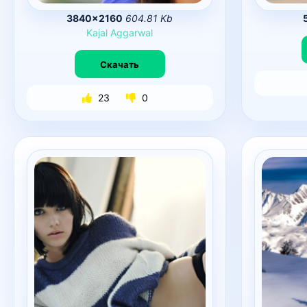
3840×2160
604.81 Kb
Kajal
Aggarwal
Скачать
23
0