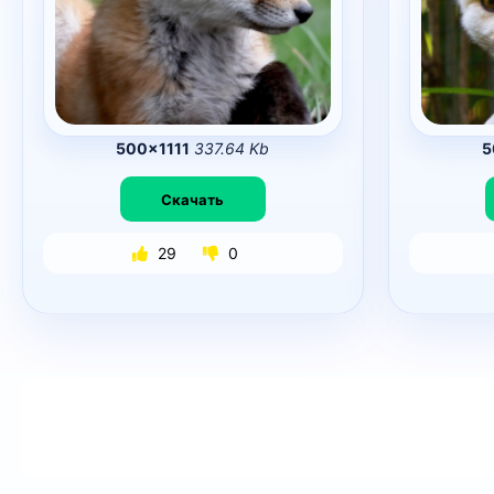
500×1111
337.64 Kb
5
Скачать
29
0