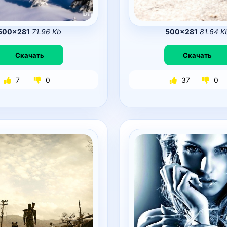
500×281
71.96 Kb
500×281
81.64 K
Скачать
Скачать
7
0
37
0