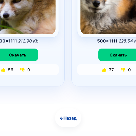
00×1111
212.90 Kb
500×1111
228.54 
Скачать
Скачать
56
0
37
0
←
Назад
Навигация