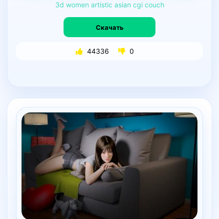
3d
women
artistic
asian
cgi
couch
Скачать
44336
0