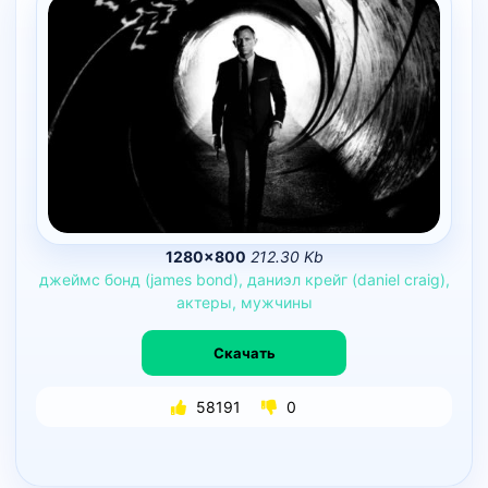
1280×800
212.30 Kb
джеймс
бонд
(james
bond),
даниэл
крейг
(daniel
craig),
актеры,
мужчины
Скачать
58191
0