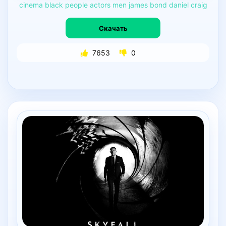
cinema
black
people
actors
men
james
bond
daniel
craig
Скачать
7653
0