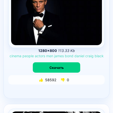
1280×800
113.33 Kb
cinema
people
actors
men
james
bond
daniel
craig
black
Скачать
58592
0