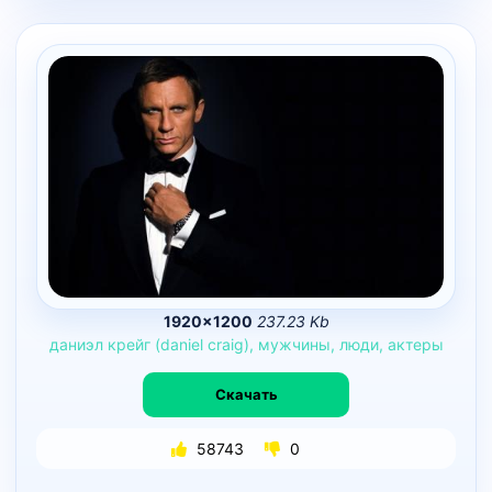
1920×1200
237.23 Kb
даниэл
крейг
(daniel
craig),
мужчины,
люди,
актеры
Скачать
58743
0