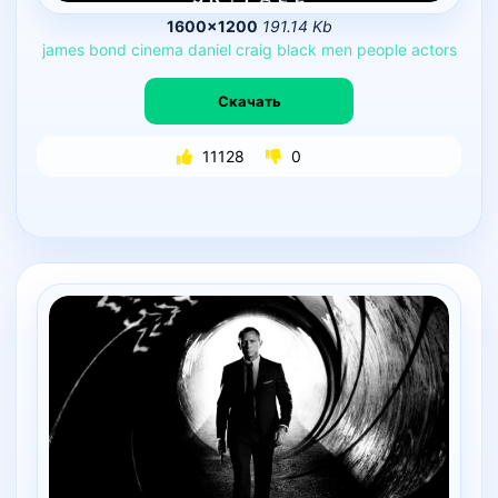
1600×1200
191.14 Kb
james
bond
cinema
daniel
craig
black
men
people
actors
Скачать
11128
0