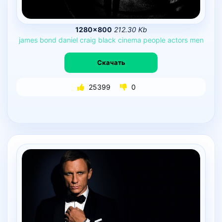
1280×800
212.30 Kb
james
bond
daniel
craig
black
cinema
people
actors
men
Скачать
25399
0