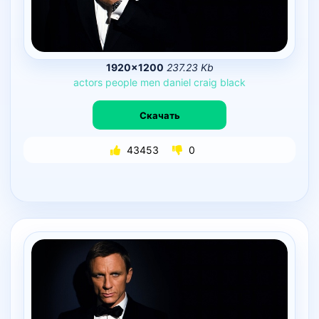
1920×1200
237.23 Kb
actors
people
men
daniel
craig
black
Скачать
43453
0