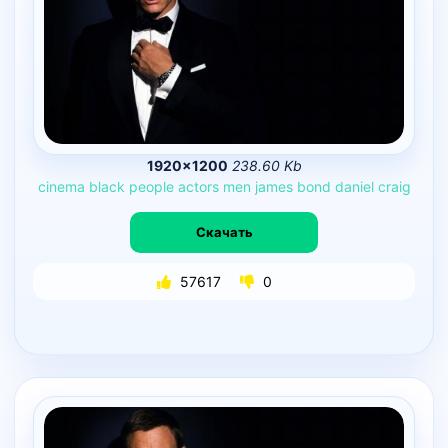
1920×1200
238.60 Kb
cinema
black
people
actors
men
james
bond
daniel
craig
Скачать
57617
0