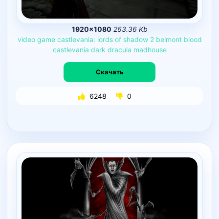
1920×1080
263.36 Kb
video
game
castlevania:
lords
of
shadow
2
belmont
blood
castlevania
dark
dracula
madhouse
Скачать
6248
0