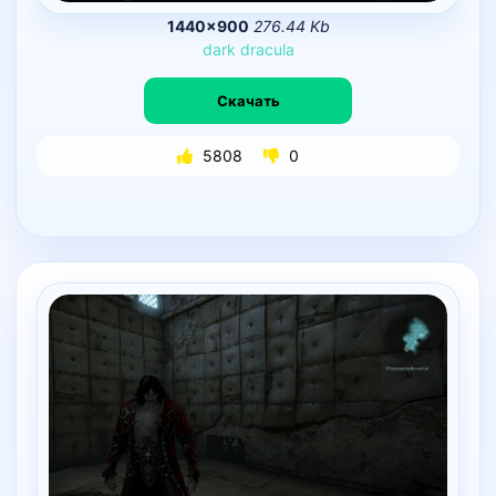
1440×900
276.44 Kb
dark
dracula
Скачать
5808
0