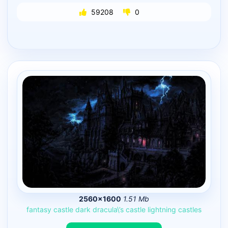
59208
0
2560×1600
1.51 Mb
fantasy
castle
dark
dracula\’s
castle
lightning
castles