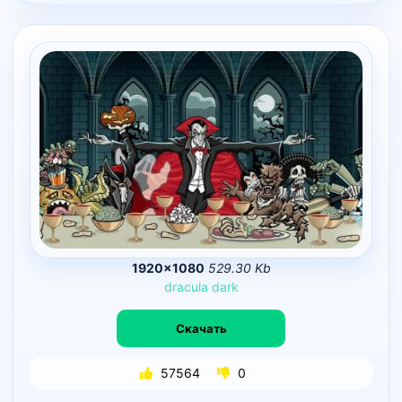
1920×1080
529.30 Kb
dracula
dark
Скачать
57564
0