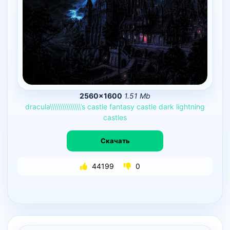
2560×1600
1.51 Mb
dracula\\\\\\\\\\\\\\\’s
castle
fantasy
castle
dark
lightning
castles
Скачать
44199
0