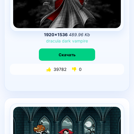
1920×1536
489.96 Kb
dracula
dark
vampire
Скачать
39782
0