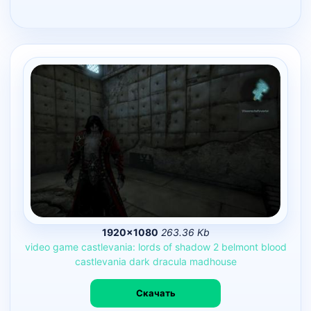
1920×1080
263.36 Kb
video
game
castlevania:
lords
of
shadow
2
belmont
blood
castlevania
dark
dracula
madhouse
Скачать