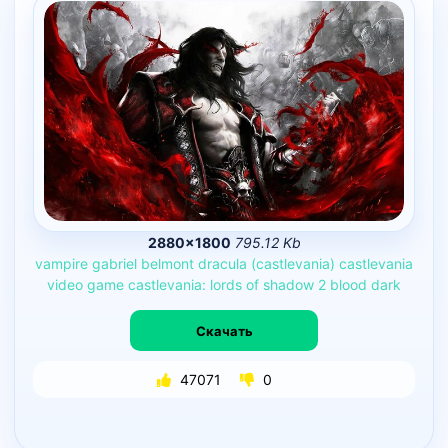
2880×1800
795.12 Kb
vampire
gabriel
belmont
dracula
(castlevania)
castlevania
video
game
castlevania:
lords
of
shadow
2
blood
dark
Скачать
47071
0