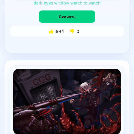
dark
eyes
window
watch
to
watch
Скачать
944
0