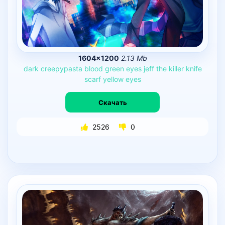
1604×1200
2.13 Mb
dark
creepypasta
blood
green
eyes
jeff
the
killer
knife
scarf
yellow
eyes
Скачать
2526
0