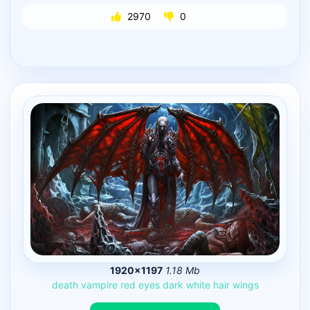
2970
0
1920×1197
1.18 Mb
death
vampire
red
eyes
dark
white
hair
wings