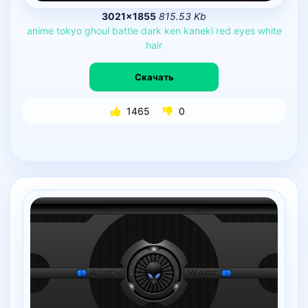
3021×1855
815.53 Kb
anime
tokyo
ghoul
battle
dark
ken
kaneki
red
eyes
white
hair
Скачать
1465
0