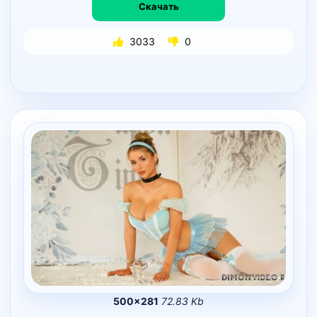
Скачать
3033
0
500×281
72.83 Kb