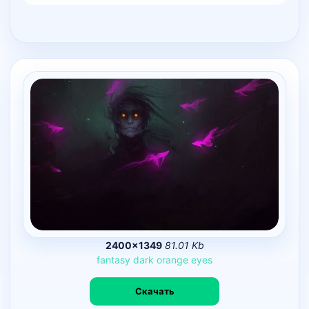
2400×1349
81.01 Kb
fantasy
dark
orange
eyes
Скачать