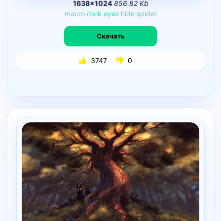
1638×1024
856.82 Kb
macro
dark
eyes
hide
spider
Скачать
3747
0