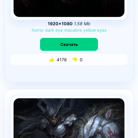
1920×1080
1.58 Mb
horror
dark
eye
macabre
yellow
eyes
Скачать
4176
0