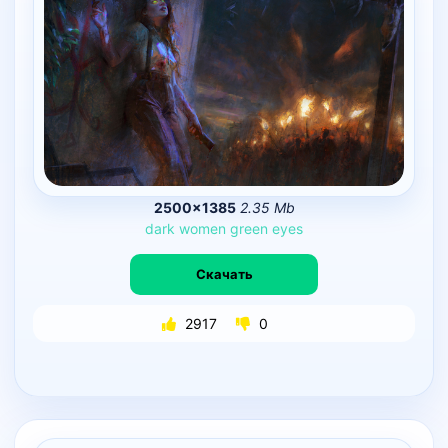
2500×1385
2.35 Mb
dark
women
green
eyes
Скачать
2917
0