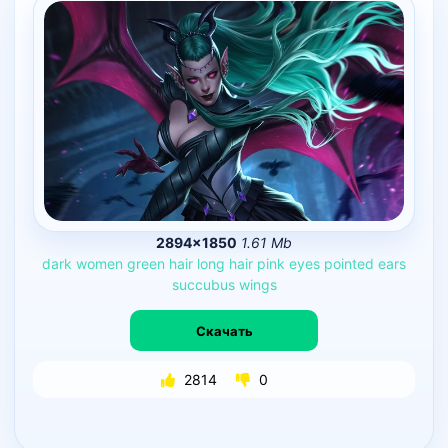
2894×1850
1.61 Mb
dark
women
green
hair
long
hair
pink
eyes
pointed
ears
succubus
wings
Скачать
2814
0