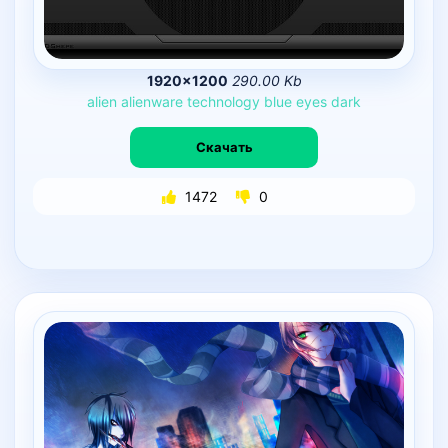
1920×1200
290.00 Kb
alien
alienware
technology
blue
eyes
dark
Скачать
1472
0