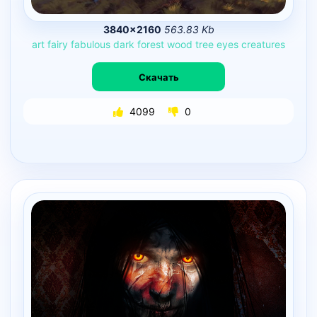
3840×2160
563.83 Kb
art
fairy
fabulous
dark
forest
wood
tree
eyes
creatures
Скачать
4099
0