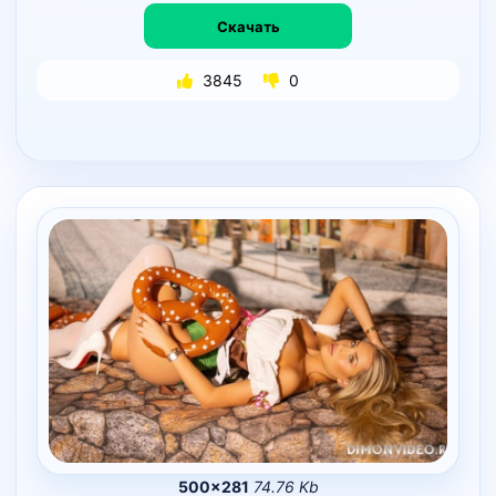
Скачать
3845
0
500×281
74.76 Kb