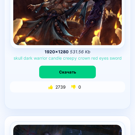
1920×1280
531.56 Kb
skull
dark
warrior
candle
creepy
crown
red
eyes
sword
Скачать
2739
0