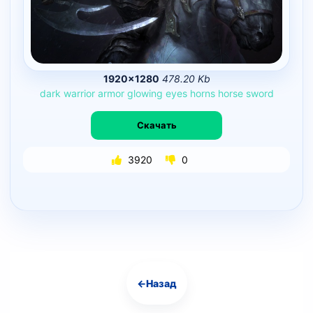
1920×1280
478.20 Kb
dark
warrior
armor
glowing
eyes
horns
horse
sword
Скачать
3920
0
←
Назад
Навигация