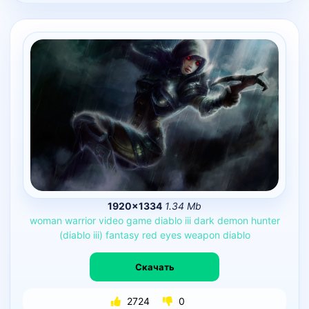
1920×1334
1.34 Mb
woman
warrior
video
game
diablo
iii
dark
demon
hunter
(diablo
iii)
fantasy
red
eyes
weapon
diablo
Скачать
2724
0