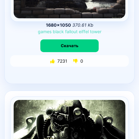
1680×1050
370.61 Kb
games
black
fallout
eiffel
tower
Скачать
7231
0