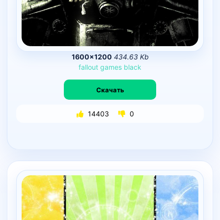
1600×1200
434.63 Kb
fallout
games
black
Скачать
14403
0