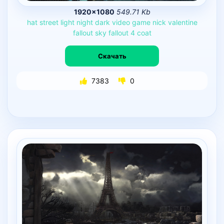
1920×1080
549.71 Kb
hat
street
light
night
dark
video
game
nick
valentine
fallout
sky
fallout
4
coat
Скачать
7383
0