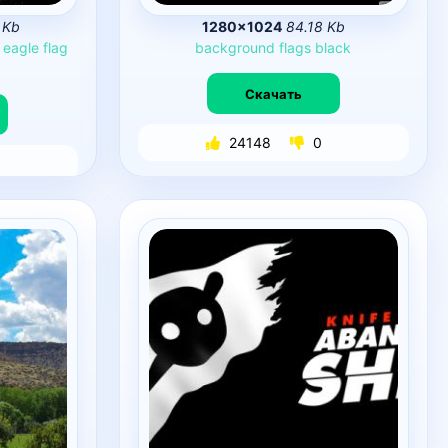
 Kb
1280×1024
84.18 Kb
eagle
flag
background
flags
black
Скачать
24148
0