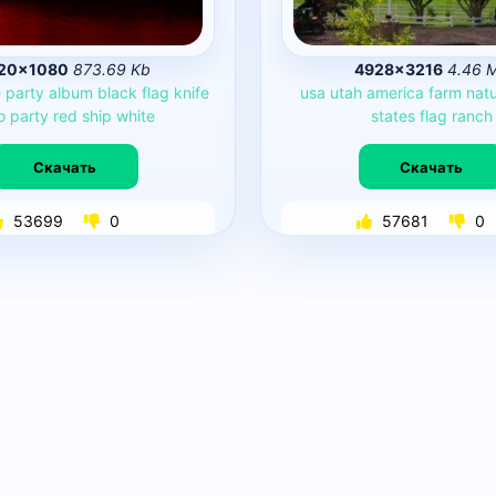
20×1080
873.69 Kb
4928×3216
4.46 
e
party
album
black
flag
knife
usa
utah
america
farm
nat
o
party
red
ship
white
states
flag
ranch
Скачать
Скачать
53699
0
57681
0