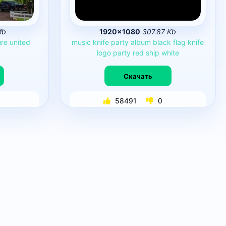
Mb
1920×1080
307.87 Kb
ure
united
music
knife
party
album
black
flag
knife
logo
party
red
ship
white
Скачать
58491
0