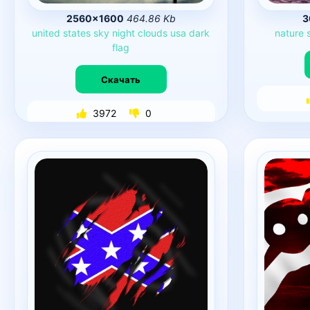
2560×1600
464.86 Kb
3
united
states
sky
night
clouds
usa
dark
nature
flag
Скачать
3972
0