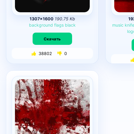
1307×1600
190.75 Kb
19
background
flags
black
music
knif
log
Скачать
38802
0