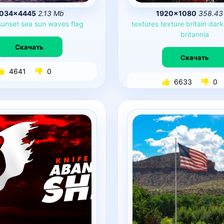
034×4445
2.13 Mb
1920×1080
358.43
sunset
sea
sun
waves
flag
textures
texture
britain
dark
britannia
Скачать
Скачать
4641
0
6633
0