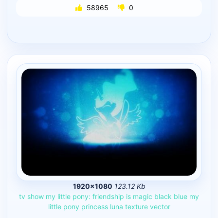
58965
0
1920×1080
123.12 Kb
tv
show
my
little
pony:
friendship
is
magic
black
blue
my
little
pony
princess
luna
texture
vector