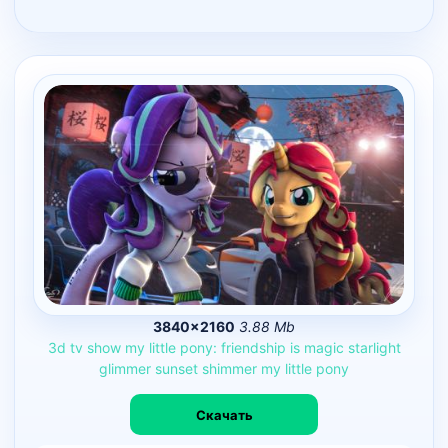
3840×2160
3.88 Mb
3d
tv
show
my
little
pony:
friendship
is
magic
starlight
glimmer
sunset
shimmer
my
little
pony
Скачать