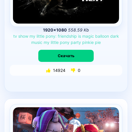
1920×1080
558.59 Kb
tv
show
my
little
pony:
friendship
is
magic
balloon
dark
music
my
little
pony
party
pinkie
pie
Скачать
14924
0