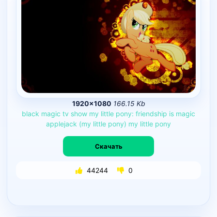
1920×1080
166.15 Kb
black
magic
tv
show
my
little
pony:
friendship
is
magic
applejack
(my
little
pony)
my
little
pony
Скачать
44244
0