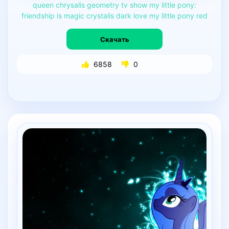
queen
chrysalis
geometry
tv
show
my
little
pony:
friendship
is
magic
crystalis
dark
love
my
little
pony
red
Скачать
6858
0