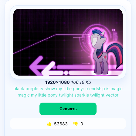
1920×1080
166.16 Kb
black
purple
tv
show
my
little
pony:
friendship
is
magic
magic
my
little
pony
twilight
sparkle
twilight
vector
Скачать
53683
0