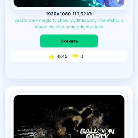
1920×1080
110.52 Kb
vector
dark
magic
tv
show
my
little
pony:
friendship
is
magic
my
little
pony
princess
luna
Скачать
8845
0