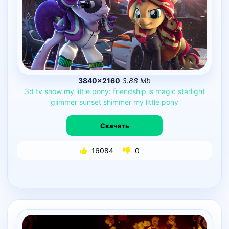
3840×2160
3.88 Mb
3d
tv
show
my
little
pony:
friendship
is
magic
starlight
glimmer
sunset
shimmer
my
little
pony
Скачать
16084
0