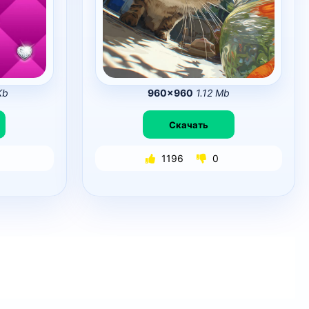
Kb
960×960
1.12 Mb
Скачать
1196
0