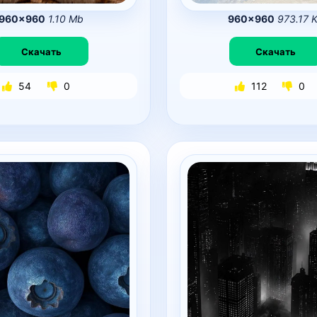
960×960
1.10 Mb
960×960
973.17 
Скачать
Скачать
54
0
112
0