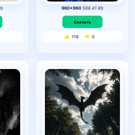
Kb
960×960
566.41 Kb
Скачать
119
0