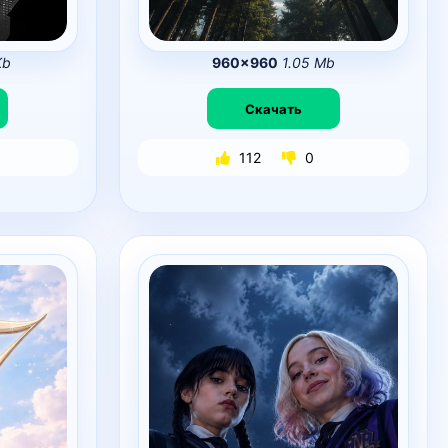
Kb
960×960
1.05 Mb
Скачать
112
0