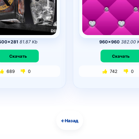
500×281
81.87 Kb
960×960
382.00 
Скачать
Скачать
689
0
742
0
←
Назад
Навигация