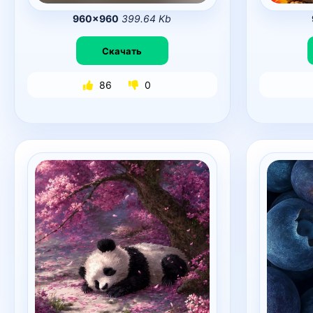
960×960
399.64 Kb
Скачать
86
0