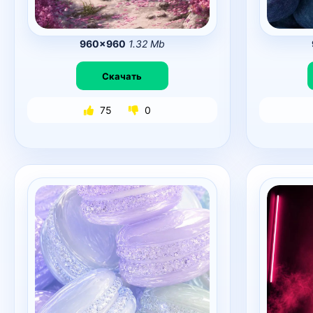
960×960
1.32 Mb
Скачать
75
0