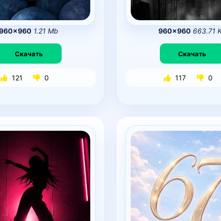
960×960
1.21 Mb
960×960
663.71 
Скачать
Скачать
121
0
117
0