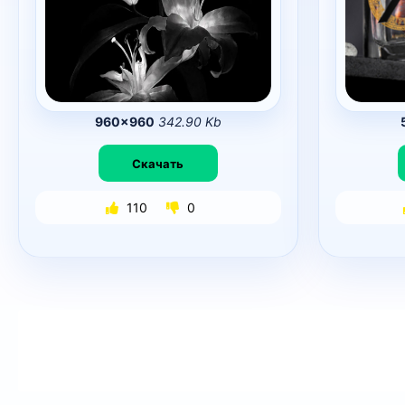
960×960
342.90 Kb
Скачать
110
0