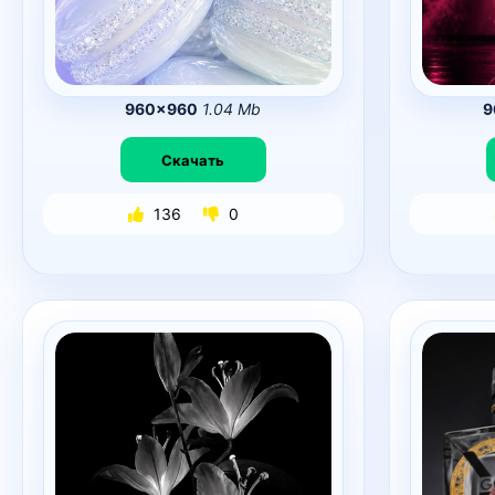
960×960
1.04 Mb
9
Скачать
136
0