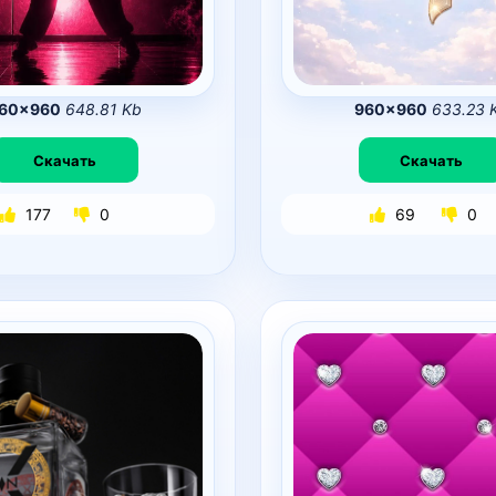
60×960
648.81 Kb
960×960
633.23 
Скачать
Скачать
177
0
69
0