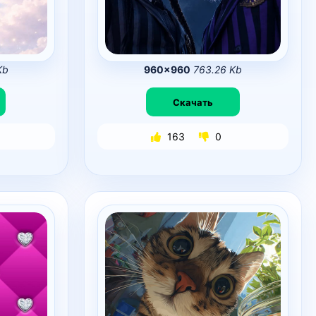
Kb
960×960
763.26 Kb
Скачать
163
0