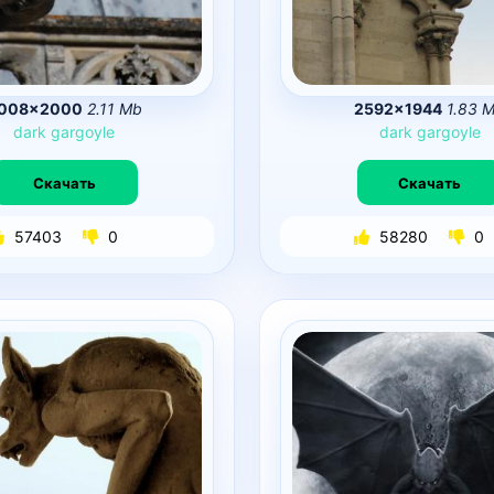
008×2000
2.11 Mb
2592×1944
1.83 
dark
gargoyle
dark
gargoyle
Скачать
Скачать
57403
0
58280
0