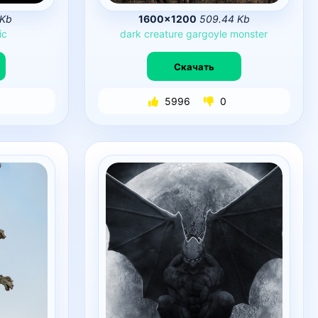
 Kb
1600×1200
509.44 Kb
ic
dark
creature
gargoyle
monster
Скачать
5996
0