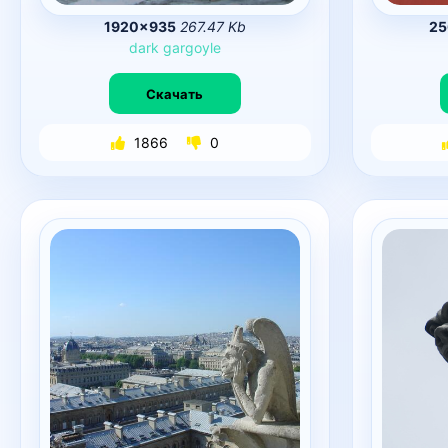
1920×935
267.47 Kb
25
dark
gargoyle
Скачать
1866
0