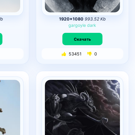
Mb
1920×1080
993.52 Kb
gargoyle
dark
Скачать
53451
0