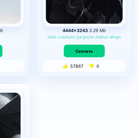
Mb
4444×3243
3.29 Mb
dark
creature
gargoyle
statue
wings
Скачать
57867
0