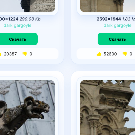
00×1224
290.08 Kb
2592×1944
1.83 
dark
gargoyle
dark
gargoyle
Скачать
Скачать
20387
0
52600
0