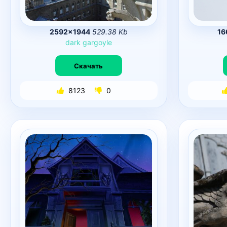
2592×1944
529.38 Kb
16
dark
gargoyle
Скачать
8123
0