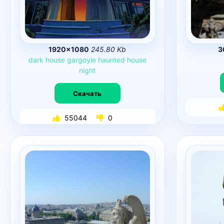
1920×1080
245.80 Kb
3
dark
house
gargoyle
haunted
house
night
Скачать
55044
0