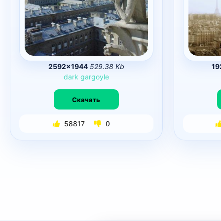
2592×1944
529.38 Kb
19
dark
gargoyle
Скачать
58817
0