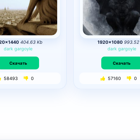
20×1440
404.63 Kb
1920×1080
993.52
dark
gargoyle
dark
gargoyle
Скачать
Скачать
58493
0
57160
0