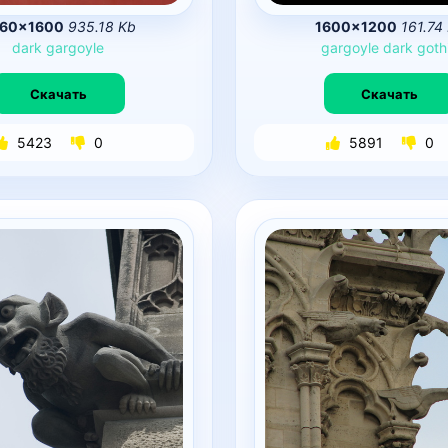
60×1600
935.18 Kb
1600×1200
161.74
dark
gargoyle
gargoyle
dark
goth
Скачать
Скачать
5423
0
5891
0