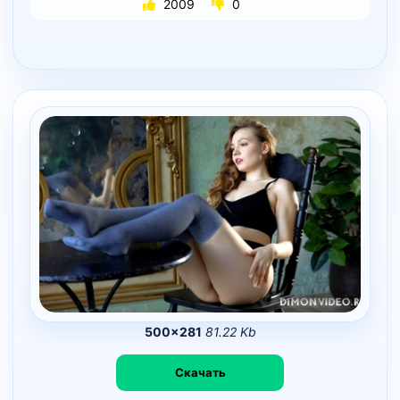
2009
0
500×281
81.22 Kb
Скачать