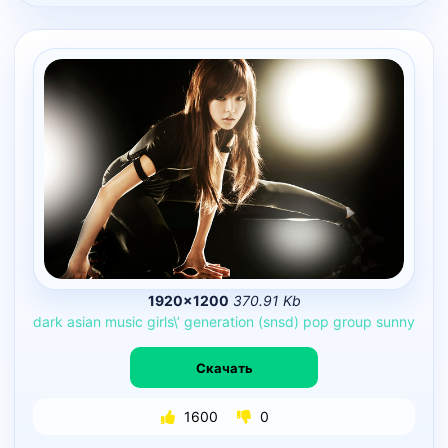
1920×1200
370.91 Kb
dark
asian
music
girls\’
generation
(snsd)
pop
group
sunny
Скачать
1600
0