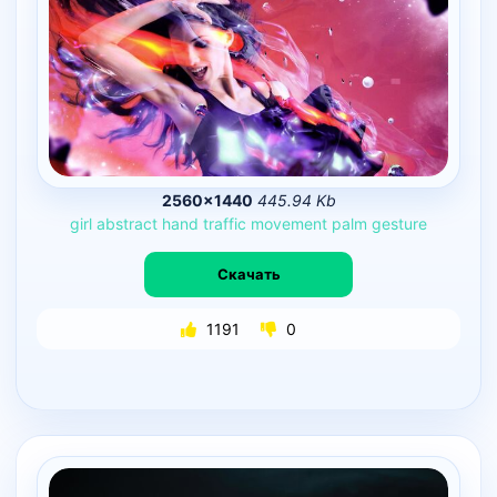
2560×1440
445.94 Kb
girl
abstract
hand
traffic
movement
palm
gesture
Скачать
1191
0