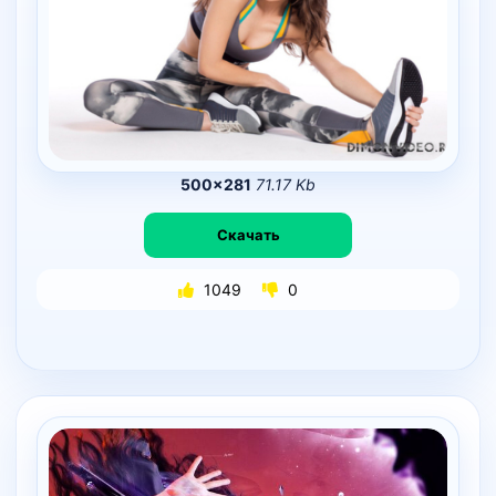
500×281
71.17 Kb
Скачать
1049
0