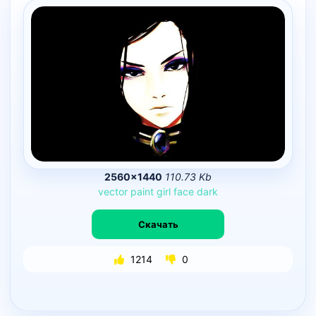
2560×1440
110.73 Kb
vector
paint
girl
face
dark
Скачать
1214
0