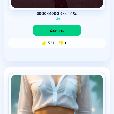
3000×4000
472.47 Kb
Girl
Скачать
531
0