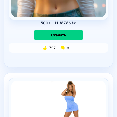
500×1111
167.66 Kb
Скачать
737
0