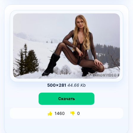
500×281
44.66 Kb
Скачать
1460
0