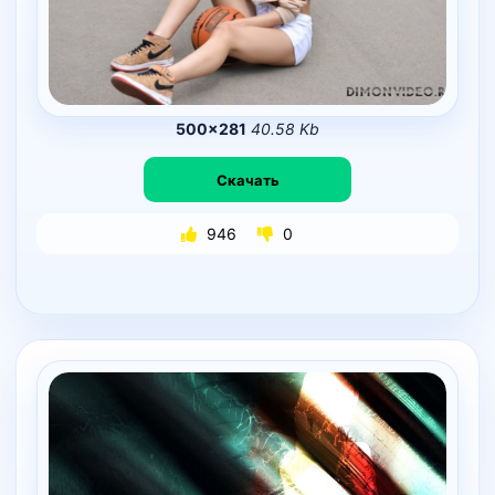
500×281
40.58 Kb
Скачать
946
0