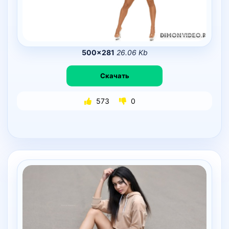
500×281
26.06 Kb
Скачать
573
0