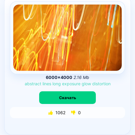
6000×4000
2.16 Mb
abstract
lines
long
exposure
glow
distortion
Скачать
1062
0