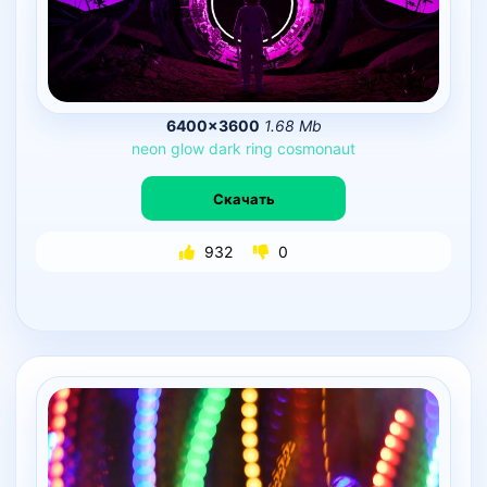
6400×3600
1.68 Mb
neon
glow
dark
ring
cosmonaut
Скачать
932
0