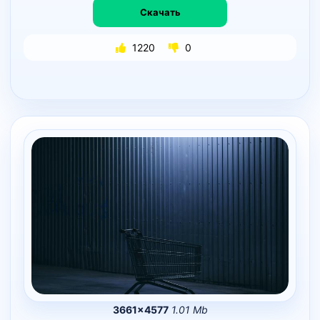
Скачать
1220
0
3661×4577
1.01 Mb