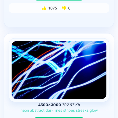
1075
0
4500×3000
792.97 Kb
neon
abstract
dark
lines
stripes
streaks
glow