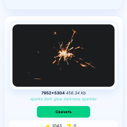
7952×5304
456.34 Kb
sparks
dark
glow
darkness
sparkler
Скачать
1043
0