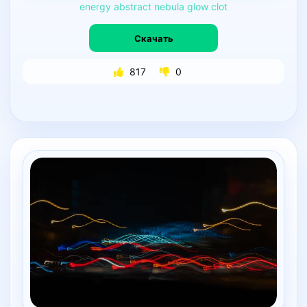
energy
abstract
nebula
glow
clot
Скачать
817
0