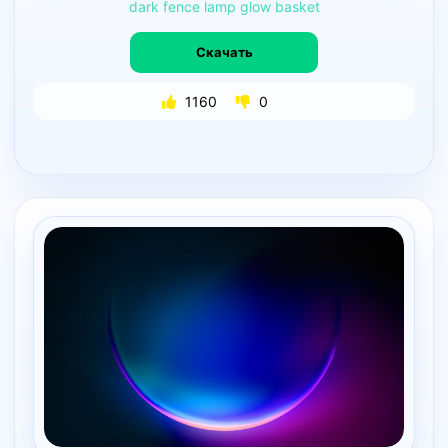
dark
fence
lamp
glow
basket
Скачать
1160
0