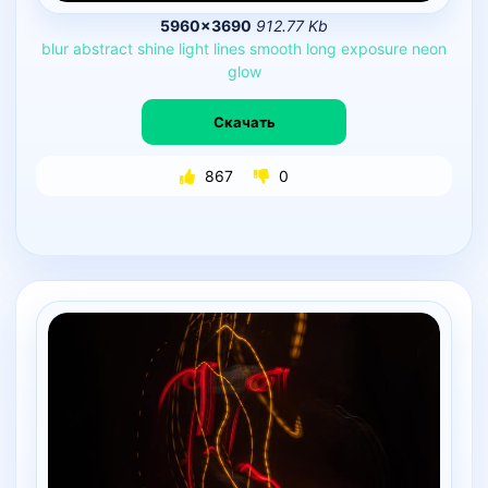
5960×3690
912.77 Kb
blur
abstract
shine
light
lines
smooth
long
exposure
neon
glow
Скачать
867
0