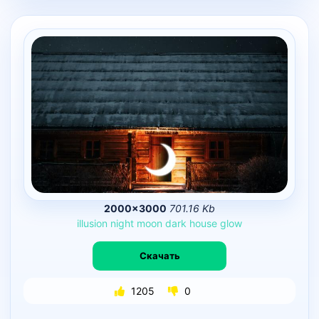
2000×3000
701.16 Kb
illusion
night
moon
dark
house
glow
Скачать
1205
0