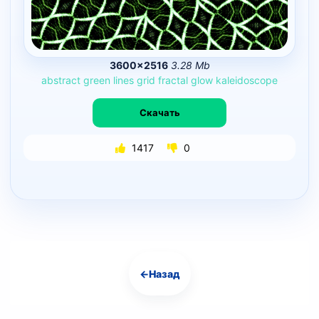
3600×2516
3.28 Mb
abstract
green
lines
grid
fractal
glow
kaleidoscope
Скачать
1417
0
←
Назад
Навигация