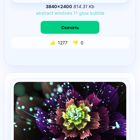
3840×2400
814.31 Kb
abstract
windows
11
glow
bubble
Скачать
1277
0