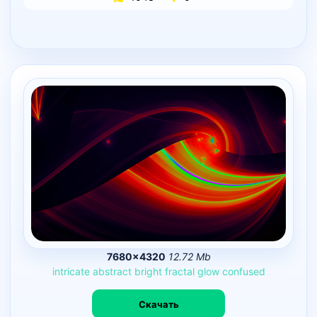
7680×4320
12.72 Mb
intricate
abstract
bright
fractal
glow
confused
Скачать