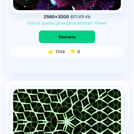
2560×3200
801.69 Kb
fractal
sparks
glow
glare
abstract
flower
Скачать
1104
0