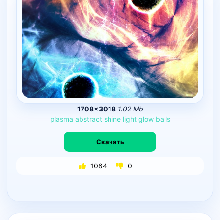
1708×3018
1.02 Mb
plasma
abstract
shine
light
glow
balls
Скачать
1084
0