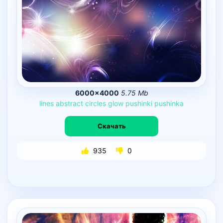
6000×4000
5.75 Mb
lines
abstract
circles
glow
pushinki
pushinka
Скачать
935
0