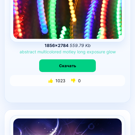
1856×2784
559.79 Kb
abstract
multicolored
motley
long
exposure
glow
Скачать
1023
0