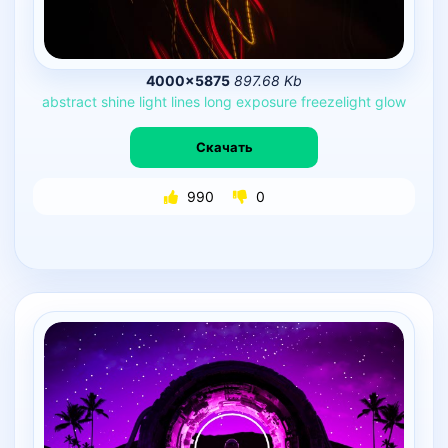
4000×5875
897.68 Kb
abstract
shine
light
lines
long
exposure
freezelight
glow
Скачать
990
0