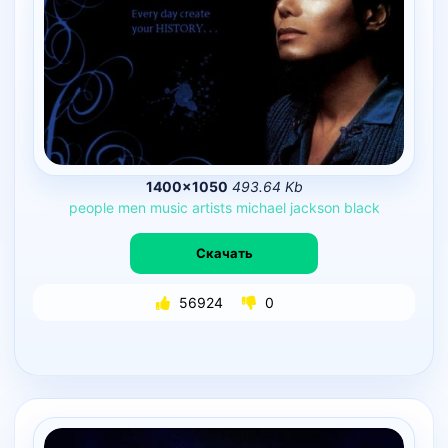
1400×1050
493.64 Kb
people
men
music
artists
michael
jackson
black
Скачать
56924
0