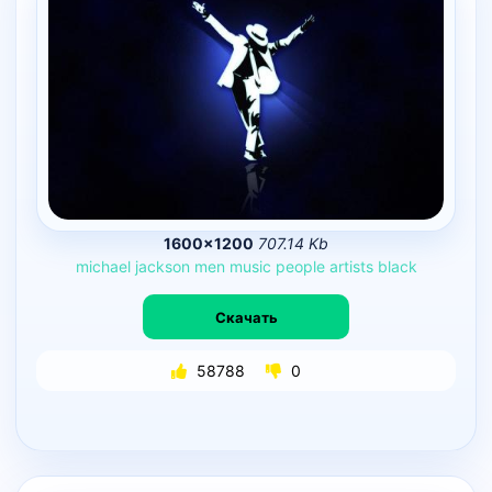
1600×1200
707.14 Kb
michael
jackson
men
music
people
artists
black
Скачать
58788
0