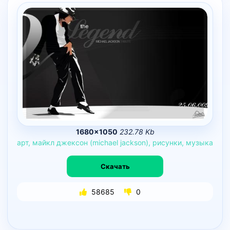
1680×1050
232.78 Kb
арт,
майкл
джексон
(michael
jackson),
рисунки,
музыка
Скачать
58685
0