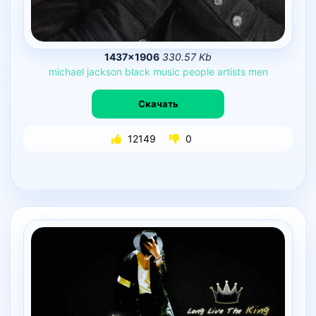
1437×1906
330.57 Kb
michael
jackson
black
music
people
artists
men
Скачать
12149
0