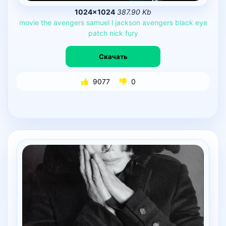
1024×1024
387.90 Kb
movie
the
avengers
samuel
l
jackson
avengers
black
eye
patch
nick
fury
Скачать
9077
0