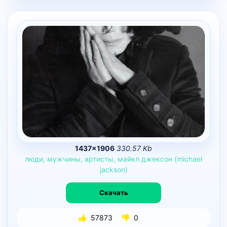
1437×1906
330.57 Kb
люди,
мужчины,
артисты,
майкл
джексон
(michael
jackson)
Скачать
57873
0