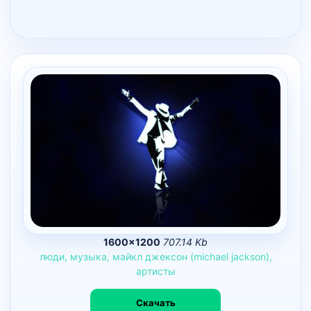
1600×1200
707.14 Kb
люди,
музыка,
майкл
джексон
(michael
jackson),
артисты
Скачать