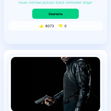
music
michael
jackson
black
minimalist
singer
Скачать
8073
0