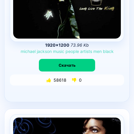
1920×1200
73.96 Kb
michael
jackson
music
people
artists
men
black
Скачать
58618
0