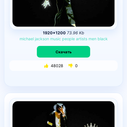
1920×1200
73.96 Kb
michael
jackson
music
people
artists
men
black
Скачать
48028
0