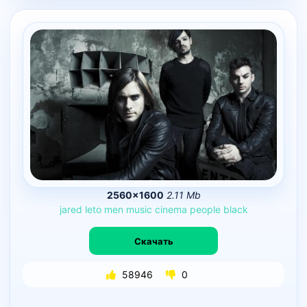
2560×1600
2.11 Mb
jared
leto
men
music
cinema
people
black
Скачать
58946
0