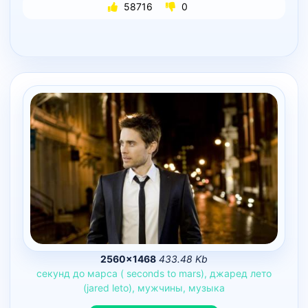
58716
0
2560×1468
433.48 Kb
секунд
до
марса
(
seconds
to
mars),
джаред
лето
(jared
leto),
мужчины,
музыка