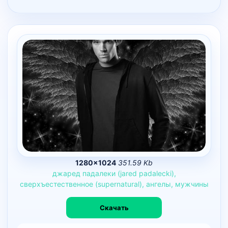
1280×1024
351.59 Kb
джаред
падалеки
(jared
padalecki),
сверхъестественное
(supernatural),
ангелы,
мужчины
Скачать