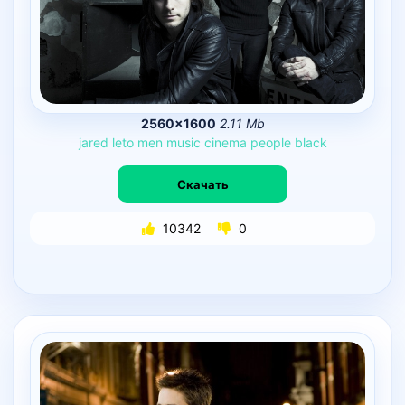
2560×1600
2.11 Mb
jared
leto
men
music
cinema
people
black
Скачать
10342
0