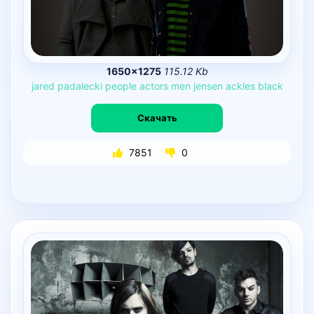
1650×1275
115.12 Kb
jared
padalecki
people
actors
men
jensen
ackles
black
Скачать
7851
0