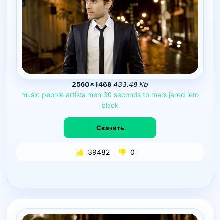
2560×1468
433.48 Kb
music
people
artists
men
30
seconds
to
mars
jared
leto
black
Скачать
39482
0