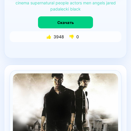
cinema
supernatural
people
actors
men
angels
jared
padalecki
black
Скачать
3948
0