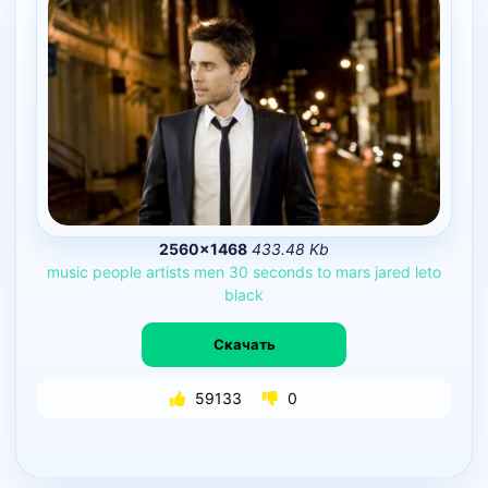
2560×1468
433.48 Kb
music
people
artists
men
30
seconds
to
mars
jared
leto
black
Скачать
59133
0