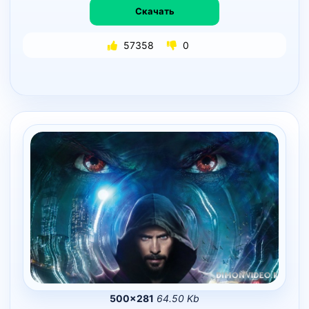
Скачать
57358
0
500×281
64.50 Kb