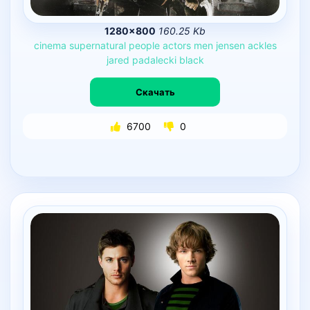
1280×800
160.25 Kb
cinema
supernatural
people
actors
men
jensen
ackles
jared
padalecki
black
Скачать
6700
0