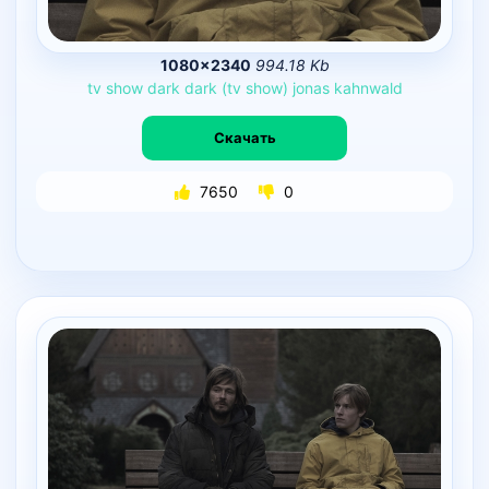
1080×2340
994.18 Kb
tv
show
dark
dark
(tv
show)
jonas
kahnwald
Скачать
7650
0