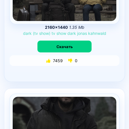
2160×1440
1.35 Mb
dark
(tv
show)
tv
show
dark
jonas
kahnwald
Скачать
7459
0