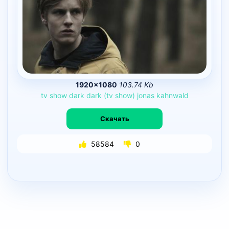
1920×1080
103.74 Kb
tv
show
dark
dark
(tv
show)
jonas
kahnwald
Скачать
58584
0