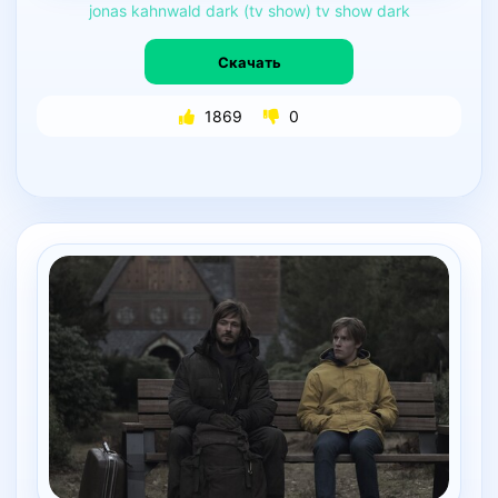
jonas
kahnwald
dark
(tv
show)
tv
show
dark
Скачать
1869
0