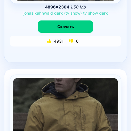
4896×2304
1.50 Mb
jonas
kahnwald
dark
(tv
show)
tv
show
dark
Скачать
4931
0