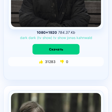
1080×1920
784.37 Kb
dark
dark
(tv
show)
tv
show
jonas
kahnwald
Скачать
31283
0