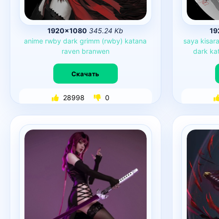
1920×1080
345.24 Kb
19
anime
rwby
dark
grimm
(rwby)
katana
saya
kisara
raven
branwen
dark
ka
Скачать
28998
0