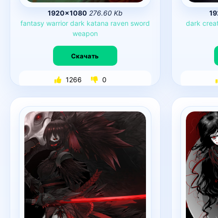
1920×1080
276.60 Kb
19
fantasy
warrior
dark
katana
raven
sword
dark
crea
weapon
Скачать
1266
0