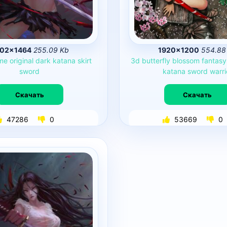
02×1464
255.09 Kb
1920×1200
554.88
me
original
dark
katana
skirt
3d
butterfly
blossom
fantasy
sword
katana
sword
warri
Скачать
Скачать
47286
0
53669
0