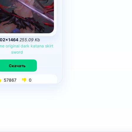
02×1464
255.09 Kb
me
original
dark
katana
skirt
sword
Скачать
57867
0