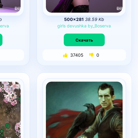
b
500×281
38.59 Kb
erva
girls
devushka
by_Boserva
Скачать
37405
0