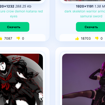
20×1232
288.25 Kb
1920×1191
1.38 
ture
crow
demon
katana
red
dark
skeleton
warrior
armo
eyes
samurai
sword
Скачать
Скачать
7087
0
18703
0