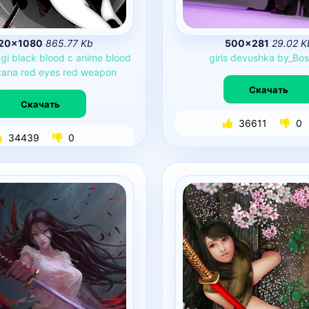
20×1080
865.77 Kb
500×281
29.02 K
gi
black
blood
c
anime
blood
girls
devushka
by_Bos
tana
red
eyes
red
weapon
Скачать
Скачать
36611
0
34439
0