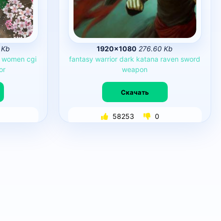
 Kb
1920×1080
276.60 Kb
women
cgi
fantasy
warrior
dark
katana
raven
sword
or
weapon
Скачать
58253
0