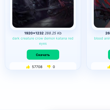
1920×1232
288.25 Kb
26
dark
creature
crow
demon
katana
red
blood
ani
eyes
Скачать
57708
0