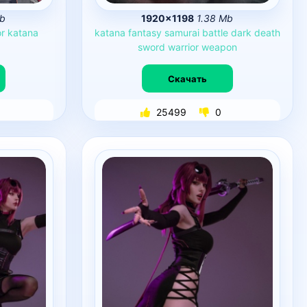
Mb
1920×1198
1.38 Mb
r
katana
katana
fantasy
samurai
battle
dark
death
sword
warrior
weapon
Скачать
25499
0