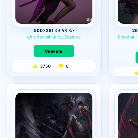
500×281
44.88 Kb
26
girls
devushka
by_Boserva
blood
ani
Скачать
37501
0