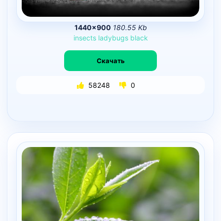
1440×900
180.55 Kb
insects
ladybugs
black
Скачать
58248
0