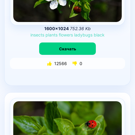
1600×1024
752.36 Kb
insects
plants
flowers
ladybugs
black
Скачать
12566
0