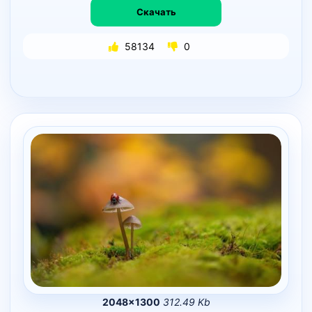
Скачать
58134
0
2048×1300
312.49 Kb