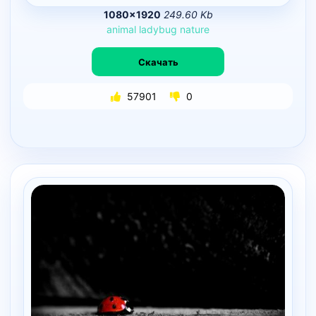
1080×1920
249.60 Kb
animal
ladybug
nature
Скачать
57901
0