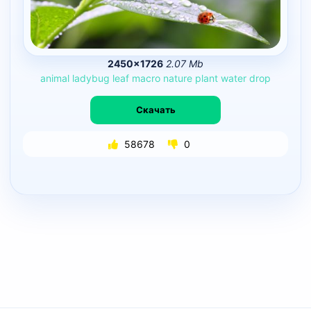
2450×1726
2.07 Mb
animal
ladybug
leaf
macro
nature
plant
water
drop
Скачать
58678
0