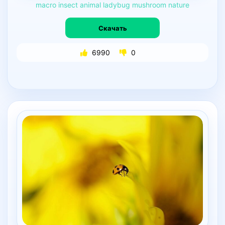
macro
insect
animal
ladybug
mushroom
nature
Скачать
6990
0