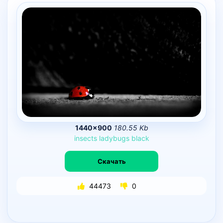
1440×900
180.55 Kb
insects
ladybugs
black
Скачать
44473
0