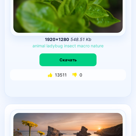
1920×1280
548.51 Kb
animal
ladybug
insect
macro
nature
Скачать
13511
0