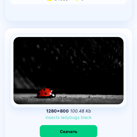
1280×800
100.48 Kb
insects
ladybugs
black
Скачать