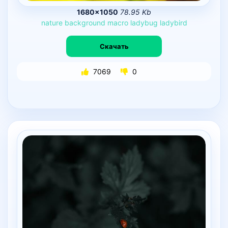
1680×1050
78.95 Kb
nature
background
macro
ladybug
ladybird
Скачать
7069
0