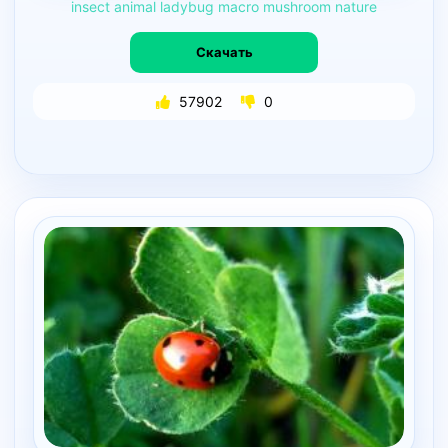
insect
animal
ladybug
macro
mushroom
nature
Скачать
57902
0