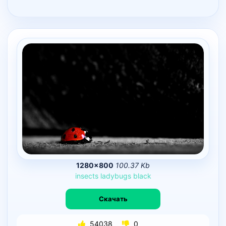
1280×800
100.37 Kb
insects
ladybugs
black
Скачать
54038
0