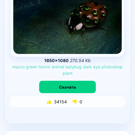
1650×1080
270.54 Kb
macro
green
horror
animal
ladybug
dark
eye
photoshop
plant
Скачать
34154
0