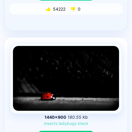
54222
0
1440×900
180.55 Kb
insects
ladybugs
black