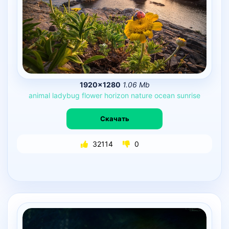
1920×1280
1.06 Mb
animal
ladybug
flower
horizon
nature
ocean
sunrise
Скачать
32114
0