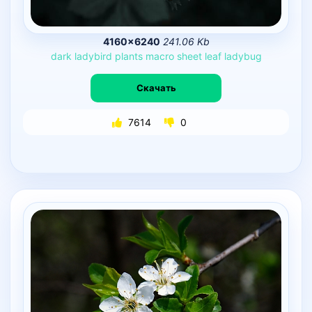
4160×6240
241.06 Kb
dark
ladybird
plants
macro
sheet
leaf
ladybug
Скачать
7614
0