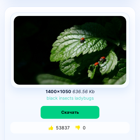
1400×1050
636.56 Kb
black
insects
ladybugs
Скачать
53837
0