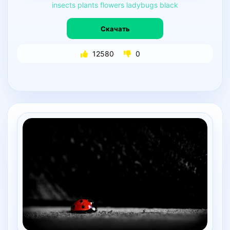
insects
plants
flowers
ladybugs
black
Скачать
12580
0