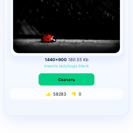
1440×900
180.55 Kb
insects
ladybugs
black
Скачать
58283
0