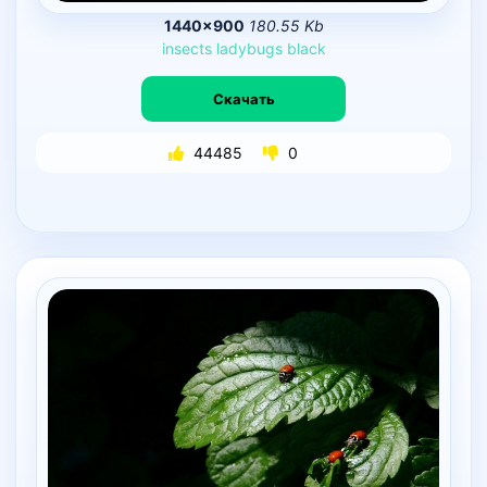
1440×900
180.55 Kb
insects
ladybugs
black
Скачать
44485
0