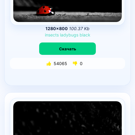
1280×800
100.37 Kb
insects
ladybugs
black
Скачать
54065
0