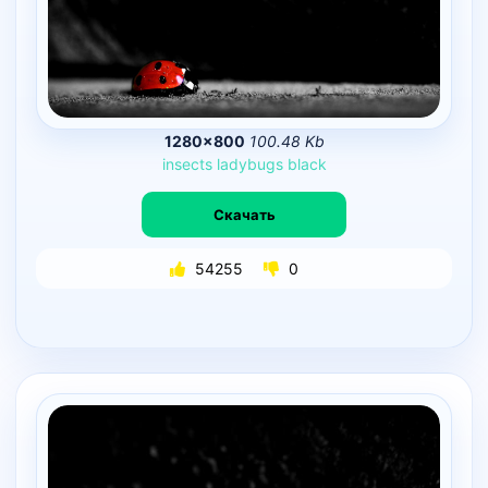
1280×800
100.48 Kb
insects
ladybugs
black
Скачать
54255
0