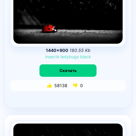
1440×900
180.55 Kb
insects
ladybugs
black
Скачать
58138
0