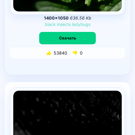
1400×1050
636.56 Kb
black
insects
ladybugs
Скачать
53840
0