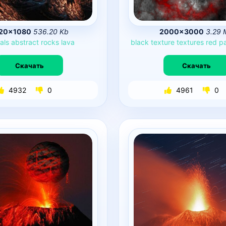
20×1080
536.20 Kb
2000×3000
3.29 
als
abstract
rocks
lava
black
texture
textures
red
pa
Скачать
Скачать
4932
0
4961
0