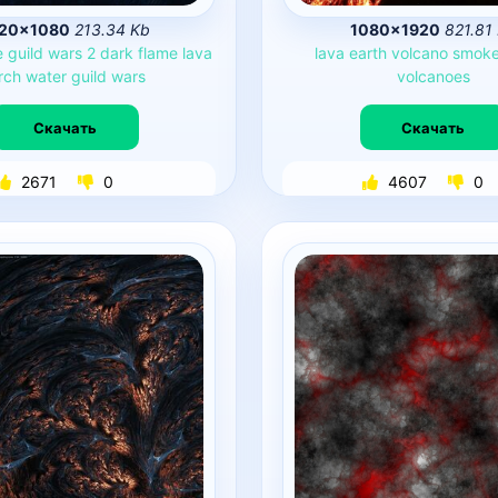
20×1080
213.34 Kb
1080×1920
821.81
e
guild
wars
2
dark
flame
lava
lava
earth
volcano
smok
rch
water
guild
wars
volcanoes
Скачать
Скачать
2671
0
4607
0