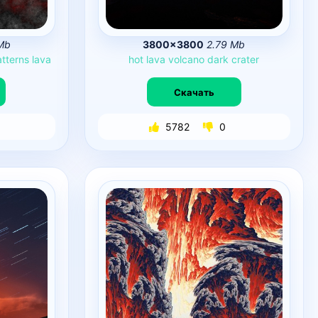
Mb
3800×3800
2.79 Mb
tterns
lava
hot
lava
volcano
dark
crater
Скачать
5782
0