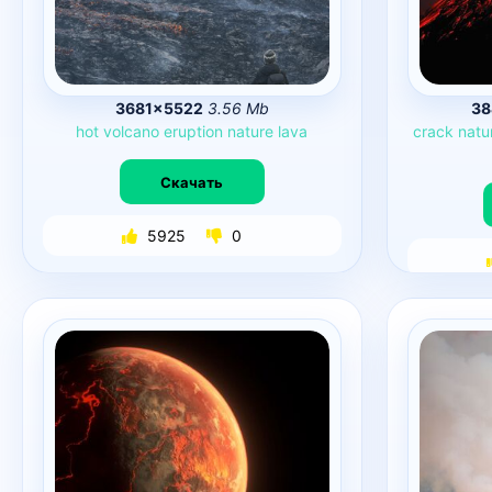
3681×5522
3.56 Mb
38
hot
volcano
eruption
nature
lava
crack
natu
Скачать
5925
0