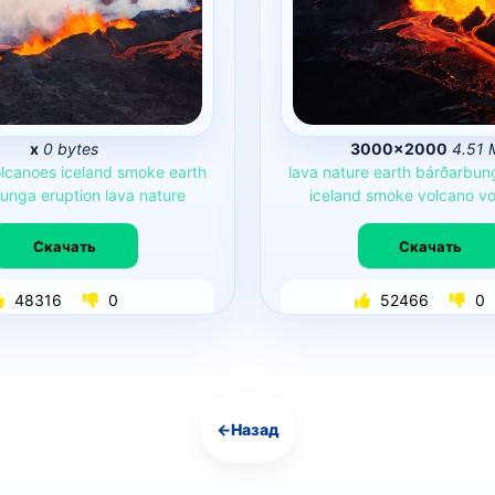
x
0 bytes
3000×2000
4.51 
lcanoes
iceland
smoke
earth
lava
nature
earth
bárðarbun
bunga
eruption
lava
nature
iceland
smoke
volcano
vo
Скачать
Скачать
48316
0
52466
0
←
Назад
Навигация