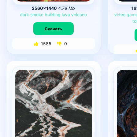
2560×1440
4.78 Mb
19
dark
smoke
building
lava
volcano
video
gam
to
Скачать
1585
0