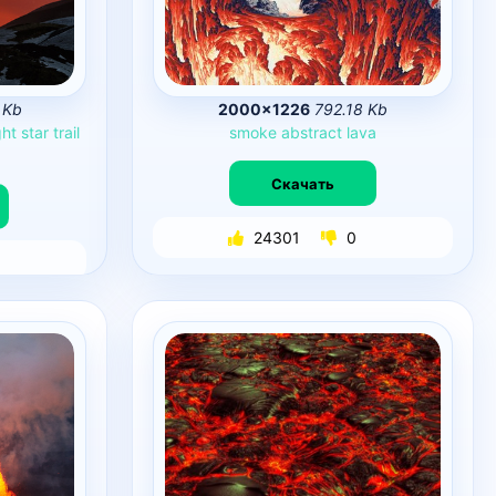
 Kb
2000×1226
792.18 Kb
ght
star
trail
smoke
abstract
lava
Скачать
24301
0