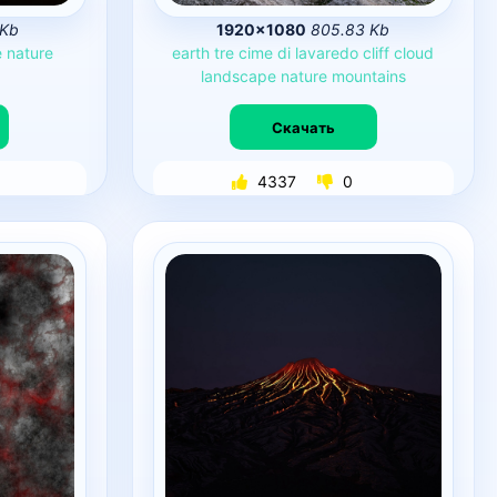
 Kb
1920×1080
805.83 Kb
e
nature
earth
tre
cime
di
lavaredo
cliff
cloud
landscape
nature
mountains
Скачать
4337
0