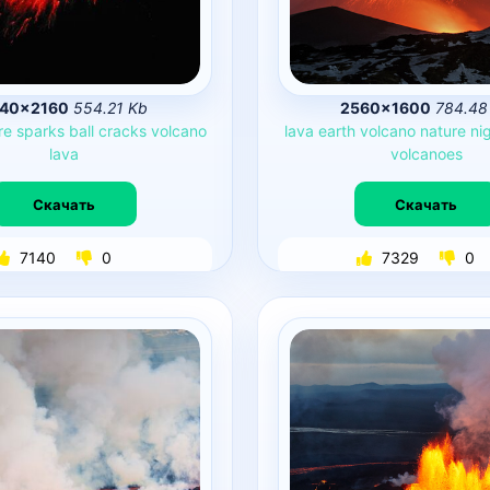
40×2160
554.21 Kb
2560×1600
784.48
re
sparks
ball
cracks
volcano
lava
earth
volcano
nature
ni
lava
volcanoes
Скачать
Скачать
7140
0
7329
0