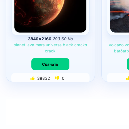
3840×2160
293.60 Kb
planet
lava
mars
universe
black
cracks
volcano
vo
crack
bárðar
Скачать
38832
0