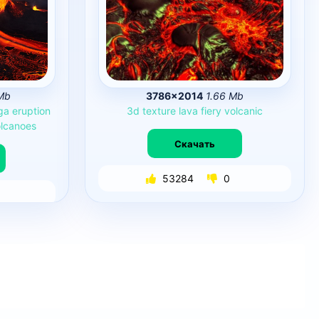
Mb
3786×2014
1.66 Mb
ga
eruption
3d
texture
lava
fiery
volcanic
lcanoes
Скачать
53284
0