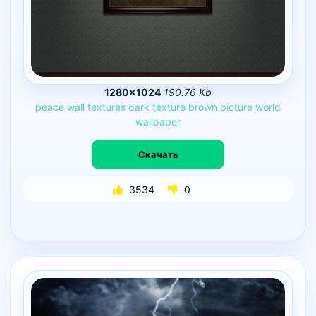
1280×1024
190.76 Kb
peace
wall
textures
dark
texture
brown
picture
world
wallpaper
Скачать
3534
0