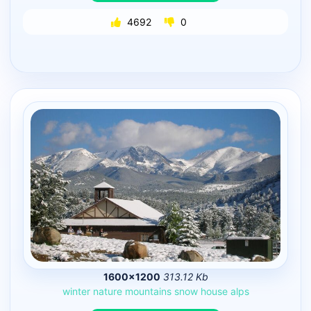
4692
0
1600×1200
313.12 Kb
winter
nature
mountains
snow
house
alps