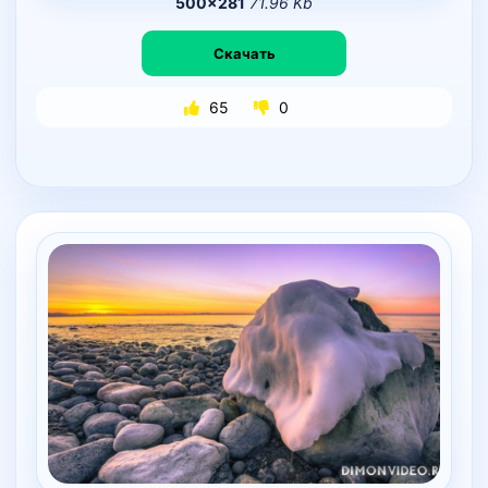
500×281
71.96 Kb
Скачать
65
0