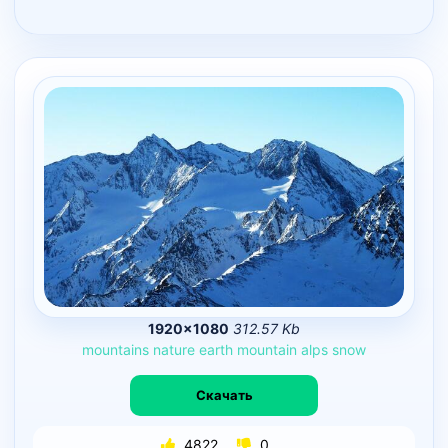
1920×1080
312.57 Kb
mountains
nature
earth
mountain
alps
snow
Скачать
4822
0