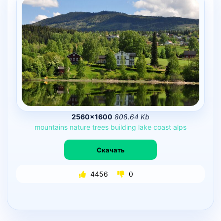
2560×1600
808.64 Kb
mountains
nature
trees
building
lake
coast
alps
Скачать
4456
0