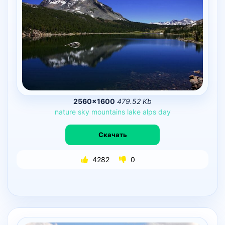
2560×1600
479.52 Kb
nature
sky
mountains
lake
alps
day
Скачать
4282
0