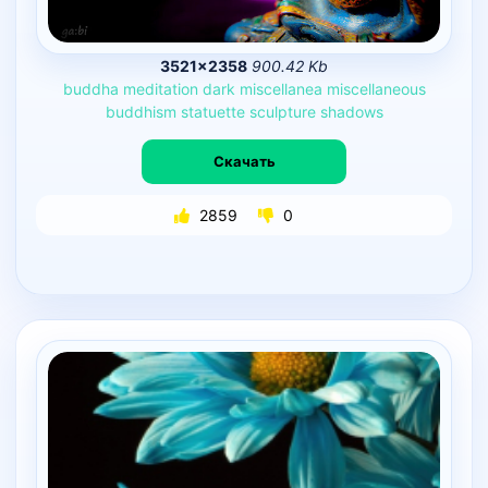
3521×2358
900.42 Kb
buddha
meditation
dark
miscellanea
miscellaneous
buddhism
statuette
sculpture
shadows
Скачать
2859
0