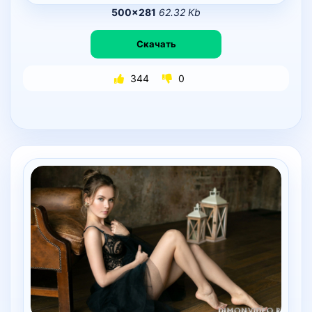
500×281
62.32 Kb
Скачать
344
0