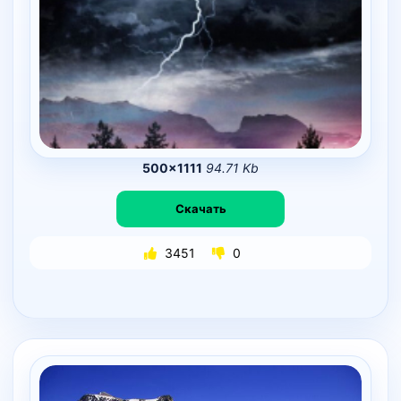
500×1111
94.71 Kb
Скачать
3451
0