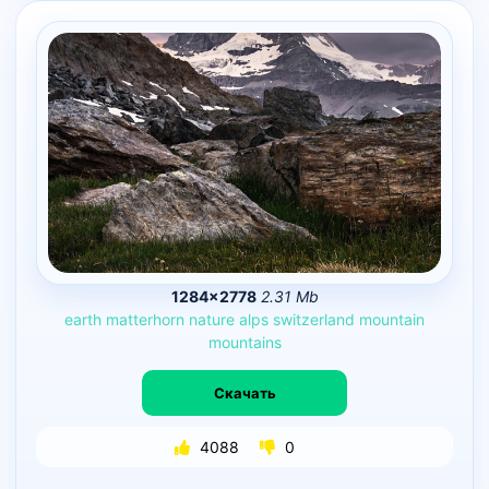
1284×2778
2.31 Mb
earth
matterhorn
nature
alps
switzerland
mountain
mountains
Скачать
4088
0