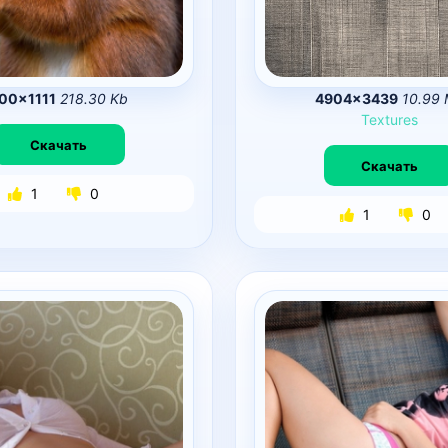
00×1111
218.30 Kb
4904×3439
10.99
Textures
Скачать
Скачать
1
0
1
0