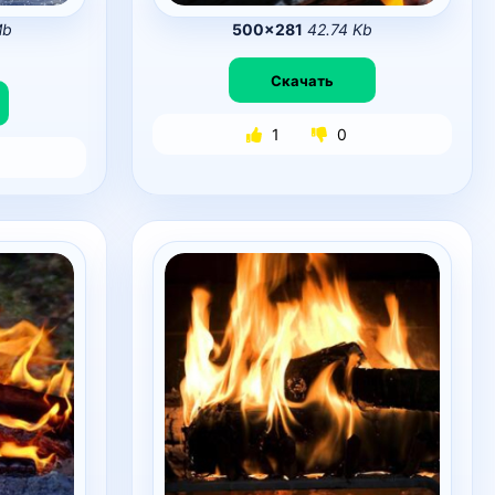
Mb
500×281
42.74 Kb
Скачать
1
0