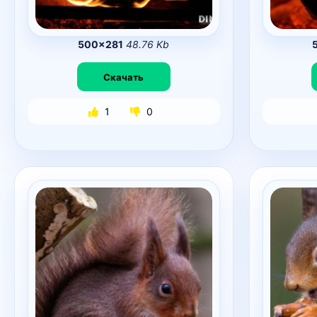
500×281
48.76 Kb
Скачать
1
0