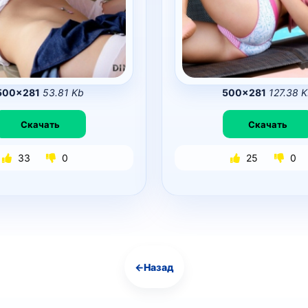
500×281
53.81 Kb
500×281
127.38 
Скачать
Скачать
33
0
25
0
←
Назад
Навигация