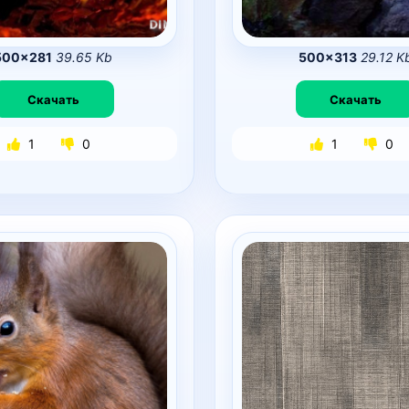
500×281
39.65 Kb
500×313
29.12 K
Скачать
Скачать
1
0
1
0