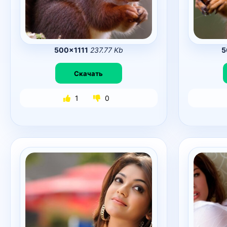
500×1111
237.77 Kb
5
Скачать
1
0