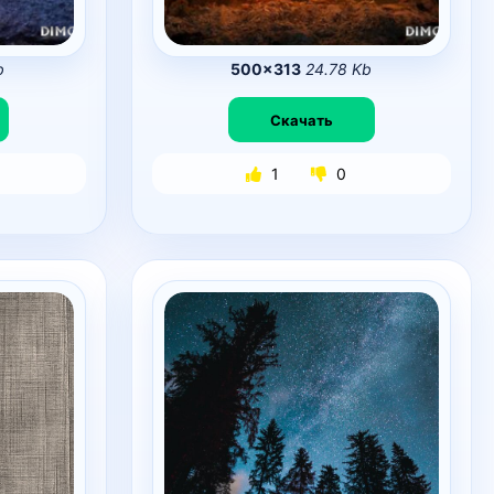
b
500×313
24.78 Kb
Скачать
1
0