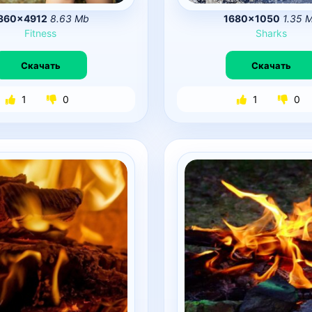
360×4912
8.63 Mb
1680×1050
1.35 
Fitness
Sharks
Скачать
Скачать
1
0
1
0