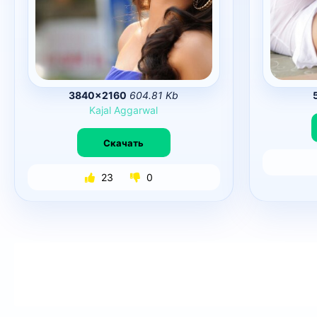
3840×2160
604.81 Kb
Kajal
Aggarwal
Скачать
23
0