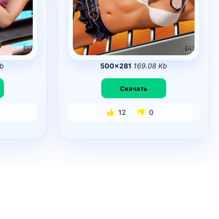
Kb
500×281
169.08 Kb
Скачать
12
0