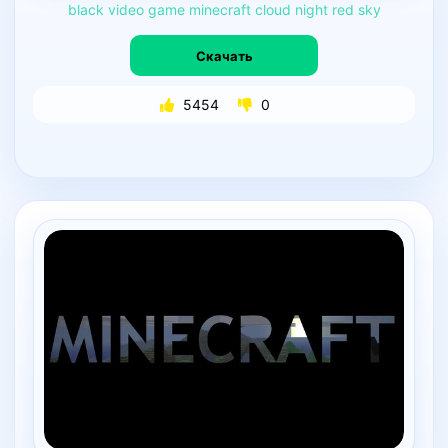
black
video
game
minecraft
cloud
night
red
sky
Скачать
5454
0