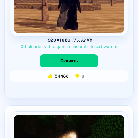
1920×1080
170.92 Kb
3d
blender
video
game
minecraft
desert
warrior
Скачать
54488
0