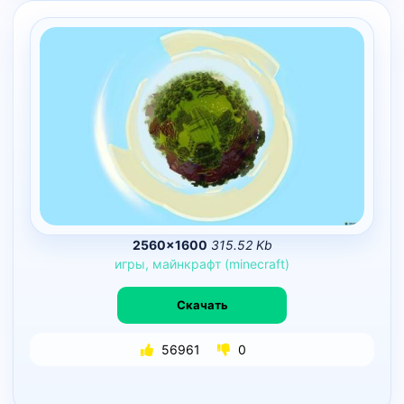
2560×1600
315.52 Kb
игры,
майнкрафт
(minecraft)
Скачать
56961
0