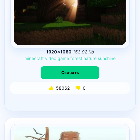
1920×1080
153.92 Kb
minecraft
video
game
forest
nature
sunshine
Скачать
58062
0