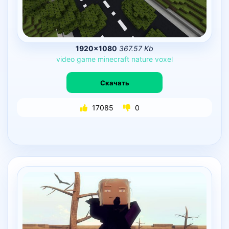
1920×1080
367.57 Kb
video
game
minecraft
nature
voxel
Скачать
17085
0