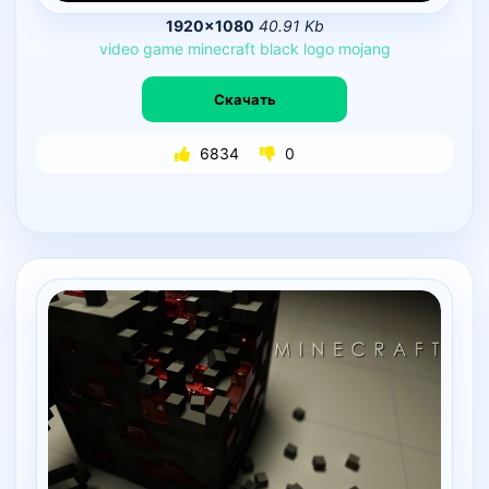
1920×1080
40.91 Kb
video
game
minecraft
black
logo
mojang
Скачать
6834
0