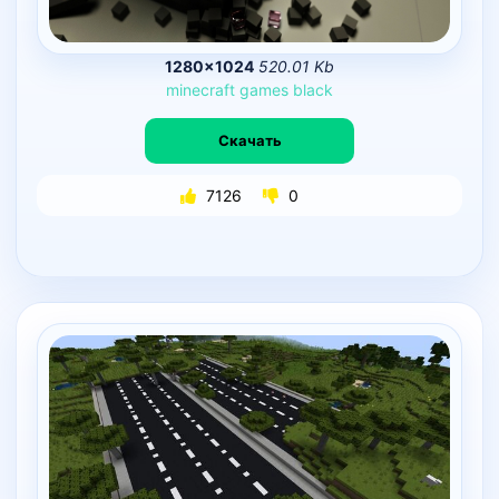
1280×1024
520.01 Kb
minecraft
games
black
Скачать
7126
0