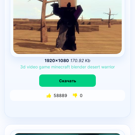
1920×1080
170.92 Kb
3d
video
game
minecraft
blender
desert
warrior
Скачать
58889
0