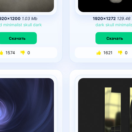
920×1200
1.03 Mb
1920×1272
129.46
d
minimalist
skull
dark
dark
skull
minimali
Скачать
Скачать
1574
0
1621
0