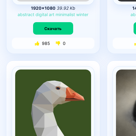
1920×1080
39.92 Kb
1
abstract
digital
art
minimalist
winter
ab
Скачать
985
0