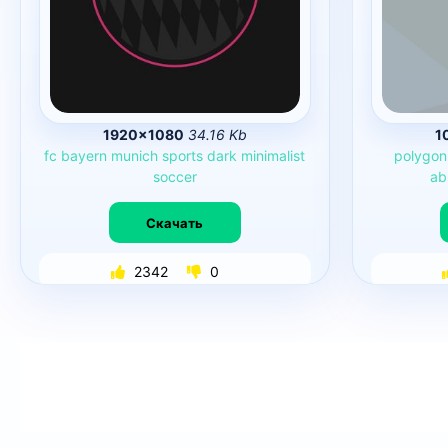
1920×1080
34.16 Kb
1
fc
bayern
munich
sports
dark
minimalist
polygon
soccer
ab
Скачать
2342
0