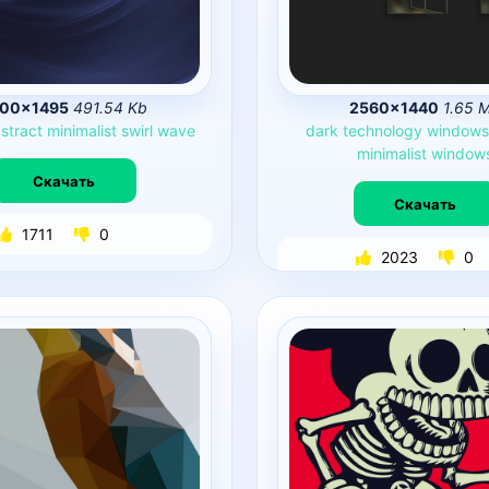
00×1495
491.54 Kb
2560×1440
1.65 
stract
minimalist
swirl
wave
dark
technology
windows
minimalist
window
Скачать
Скачать
1711
0
2023
0