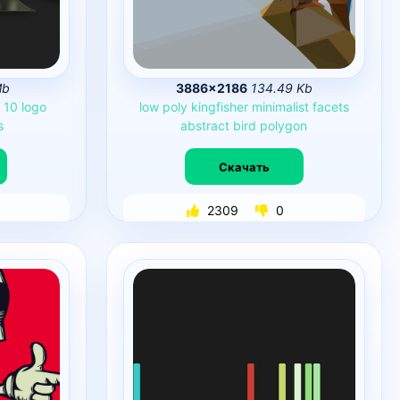
Mb
3886×2186
134.49 Kb
10
logo
low
poly
kingfisher
minimalist
facets
s
abstract
bird
polygon
Скачать
2309
0