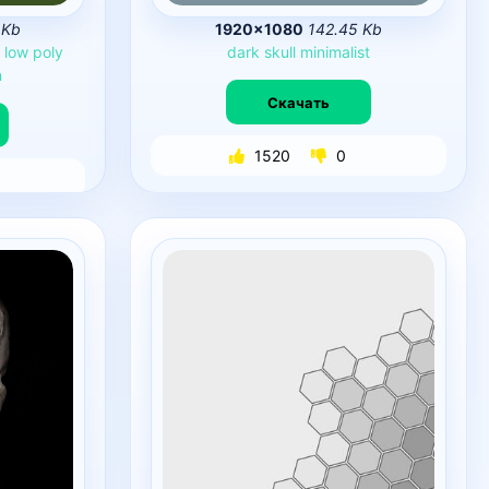
 Kb
1920×1080
142.45 Kb
low
poly
dark
skull
minimalist
n
Скачать
1520
0