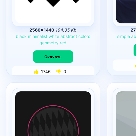
2560×1440
194.35 Kb
27
black
minimalist
white
abstract
colors
simple
ab
geometry
red
Скачать
1746
0