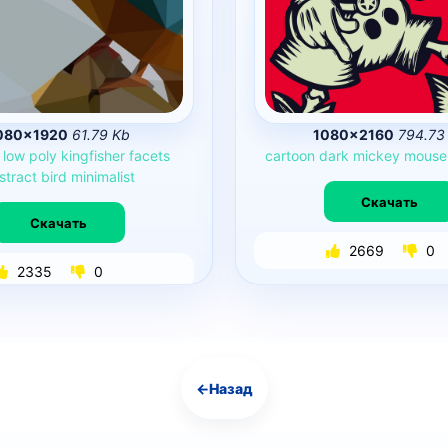
080×1920
61.79 Kb
1080×2160
794.73
low
poly
kingfisher
facets
cartoon
dark
mickey
mouse
stract
bird
minimalist
Скачать
Скачать
2669
0
2335
0
←
Назад
Навигация