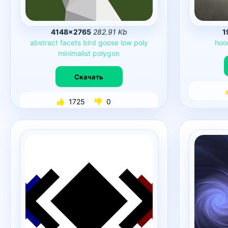
4148×2765
282.91 Kb
1
abstract
facets
bird
goose
low
poly
hoo
minimalist
polygon
Скачать
1725
0