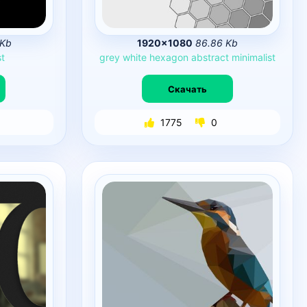
 Kb
1920×1080
86.86 Kb
st
grey
white
hexagon
abstract
minimalist
Скачать
1775
0