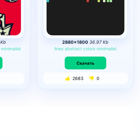
 Kb
2880×1800
36.97 Kb
minimalist
lines
abstract
colors
minimalist
Скачать
2683
0