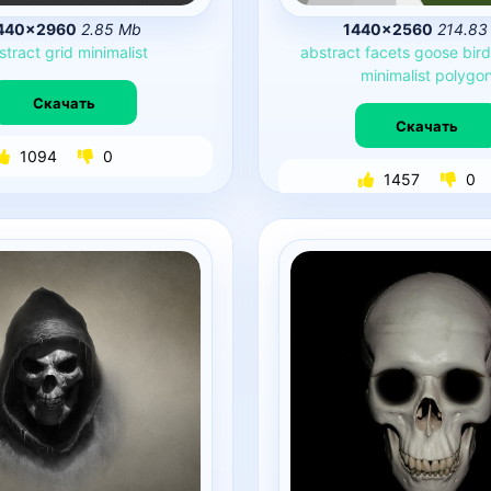
440×2960
2.85 Mb
1440×2560
214.83
stract
grid
minimalist
abstract
facets
goose
bird
minimalist
polygo
Скачать
Скачать
1094
0
1457
0