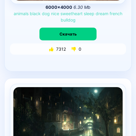
6000×4000
6.30 Mb
animals
black
dog
nice
sweetheart
sleep
dream
french
bulldog
Скачать
7312
0