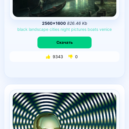
2560×1600
826.46 Kb
black
landscape
cities
night
pictures
boats
venice
Скачать
9343
0