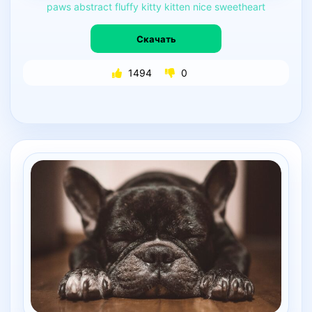
paws
abstract
fluffy
kitty
kitten
nice
sweetheart
Скачать
1494
0