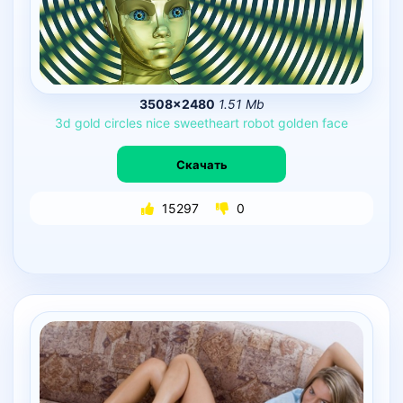
3508×2480
1.51 Mb
3d
gold
circles
nice
sweetheart
robot
golden
face
Скачать
15297
0