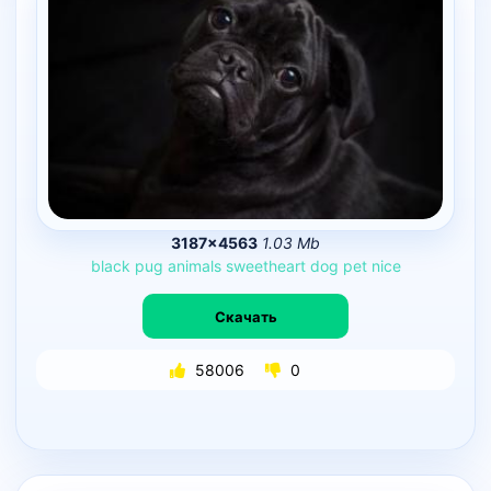
3187×4563
1.03 Mb
black
pug
animals
sweetheart
dog
pet
nice
Скачать
58006
0