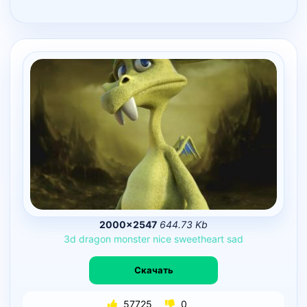
2000×2547
644.73 Kb
3d
dragon
monster
nice
sweetheart
sad
Скачать
57725
0