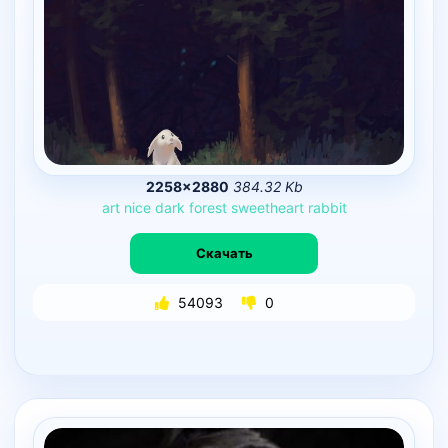
2258×2880
384.32 Kb
art
nice
dark
forest
sweetheart
rabbit
Скачать
54093
0