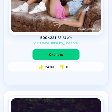
500×281
73.14 Kb
girls
devushka
by_Boserva
Скачать
24100
0