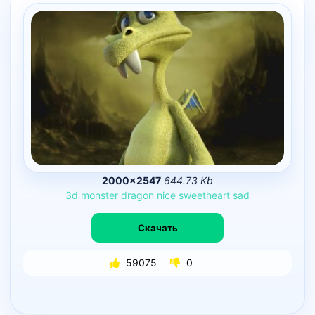
2000×2547
644.73 Kb
3d
monster
dragon
nice
sweetheart
sad
Скачать
59075
0