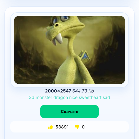
2000×2547
644.73 Kb
3d
monster
dragon
nice
sweetheart
sad
Скачать
58891
0