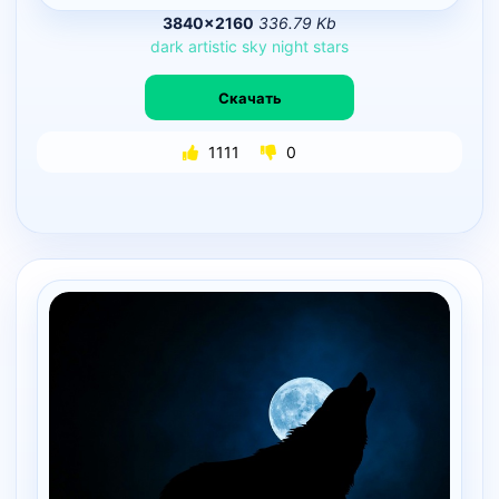
3840×2160
336.79 Kb
dark
artistic
sky
night
stars
Скачать
1111
0