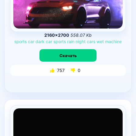
2160×2700
558.07 Kb
sports
car
dark
car
sports
rain
night
cars
wet
machine
Скачать
757
0