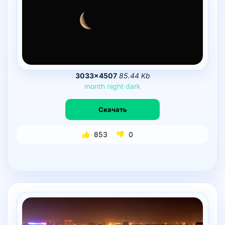
3033×4507
85.44 Kb
month
night
dark
Скачать
853
0