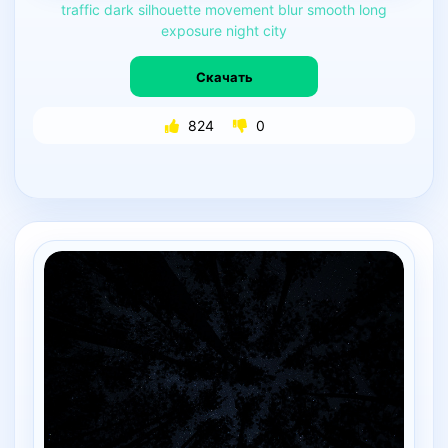
traffic
dark
silhouette
movement
blur
smooth
long
exposure
night
city
Скачать
824
0