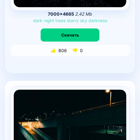
7000×4665
2.42 Mb
dark
night
trees
starry
sky
darkness
Скачать
806
0