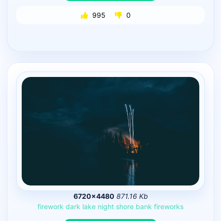
995
0
6720×4480
871.16 Kb
firework
dark
lake
night
shore
bank
fireworks