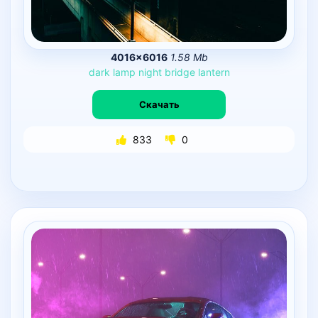
4016×6016
1.58 Mb
dark
lamp
night
bridge
lantern
Скачать
833
0