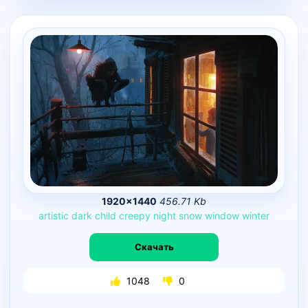
1920×1440
456.71 Kb
artistic
dark
child
creepy
night
snow
window
winter
Скачать
1048
0