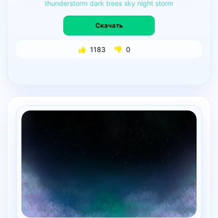
thunderstorm
dark
trees
sky
night
storm
Скачать
1183
0