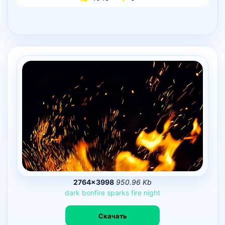
2764×3998
950.96 Kb
dark
bonfire
sparks
fire
night
Скачать