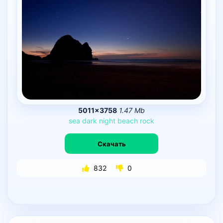
5011×3758
1.47 Mb
sea
dark
night
beach
rock
Скачать
832
0