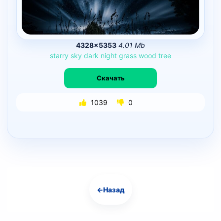
4328×5353
4.01 Mb
starry
sky
dark
night
grass
wood
tree
Скачать
1039
0
←
Назад
Навигация