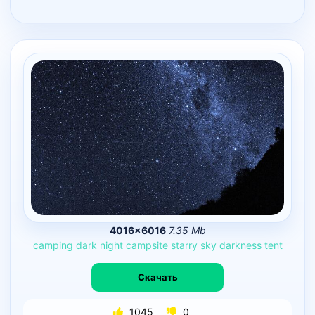
4016×6016
7.35 Mb
camping
dark
night
campsite
starry
sky
darkness
tent
Скачать
1045
0