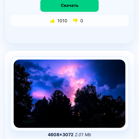
Скачать
1010
0
4608×3072
2.01 Mb