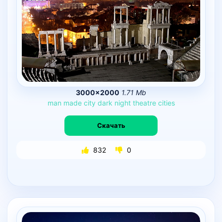
3000×2000
1.71 Mb
man
made
city
dark
night
theatre
cities
Скачать
832
0