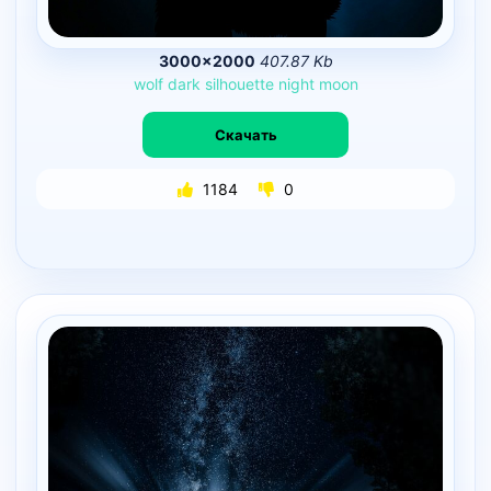
3000×2000
407.87 Kb
wolf
dark
silhouette
night
moon
Скачать
1184
0