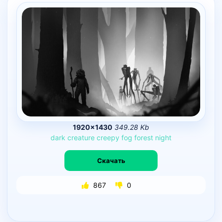
1920×1430
349.28 Kb
dark
creature
creepy
fog
forest
night
Скачать
867
0