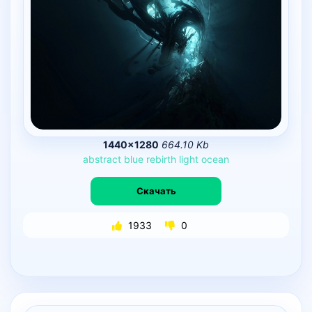
1440×1280
664.10 Kb
abstract
blue
rebirth
light
ocean
Скачать
1933
0