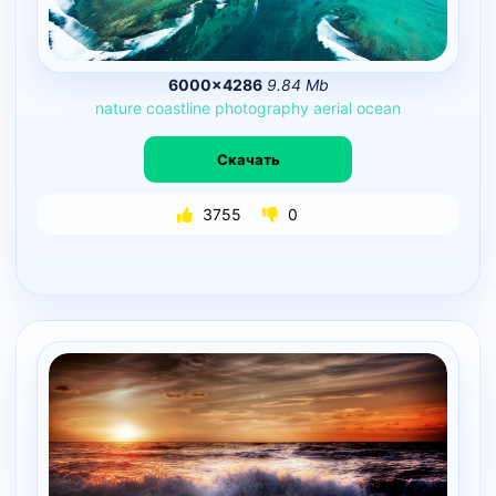
6000×4286
9.84 Mb
nature
coastline
photography
aerial
ocean
Скачать
3755
0