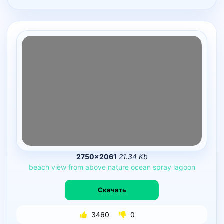
2750×2061
21.34 Kb
beach
view
from
above
nature
ocean
spray
lagoon
Скачать
3460
0