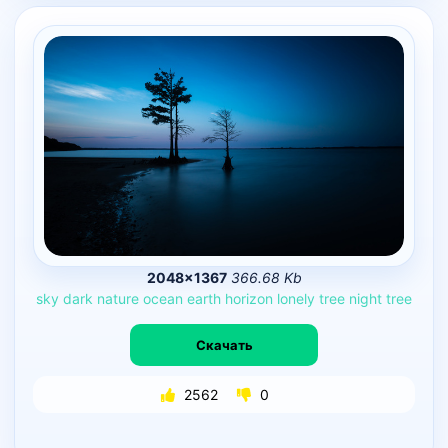
2048×1367
366.68 Kb
sky
dark
nature
ocean
earth
horizon
lonely
tree
night
tree
Скачать
2562
0