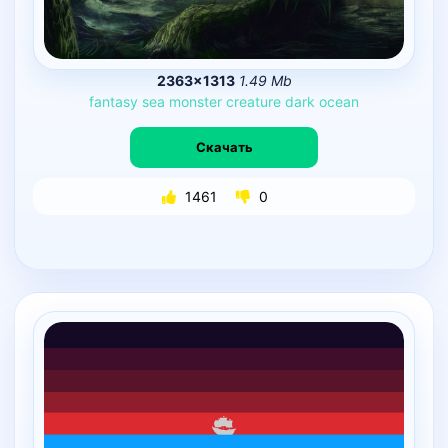
2363×1313
1.49 Mb
fantasy
sea
monster
creature
dark
ocean
Скачать
1461
0