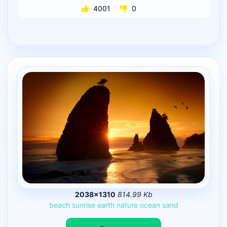
4001
0
2038×1310
814.99 Kb
beach
sunrise
earth
nature
ocean
sand