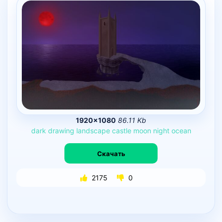
1920×1080
86.11 Kb
dark
drawing
landscape
castle
moon
night
ocean
Скачать
2175
0