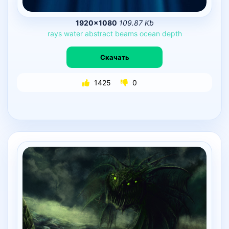
1920×1080
109.87 Kb
rays
water
abstract
beams
ocean
depth
Скачать
1425
0