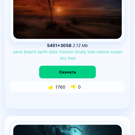
5451×3058
2.12 Mb
sand
beach
earth
dark
horizon
lonely
tree
nature
ocean
sky
tree
Скачать
1760
0