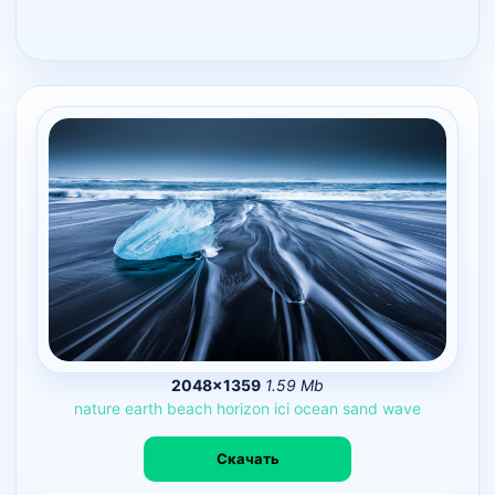
2048×1359
1.59 Mb
nature
earth
beach
horizon
ici
ocean
sand
wave
Скачать