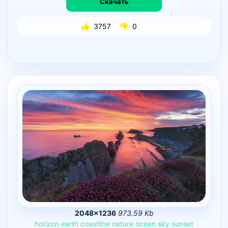
Скачать
3757
0
2048×1236
973.59 Kb
horizon
earth
coastline
nature
ocean
sky
sunset