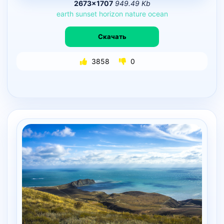
2673×1707
949.49 Kb
earth
sunset
horizon
nature
ocean
Скачать
3858
0