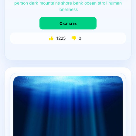
person
dark
mountains
shore
bank
ocean
stroll
human
loneliness
Скачать
1225
0