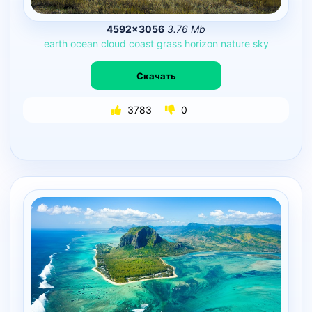
4592×3056
3.76 Mb
earth
ocean
cloud
coast
grass
horizon
nature
sky
Скачать
3783
0