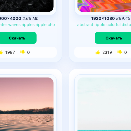
000×4000
2.66 Mb
1920×1080
869.45
ater
waves
ripples
ripple
chb
abstract
ripple
colorful
disto
Скачать
Скачать
1987
0
2319
0