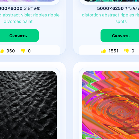
000×6000
3.81 Mb
5000×6250
14.06
d
abstract
violet
ripples
ripple
distortion
abstract
ripples
r
divorces
paint
spots
Скачать
Скачать
960
0
1551
0