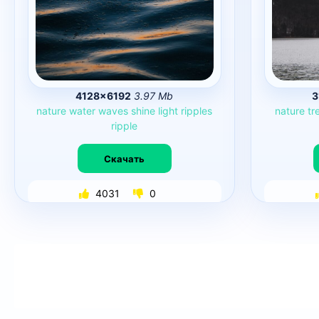
4128×6192
3.97 Mb
3
nature
water
waves
shine
light
ripples
nature
tr
ripple
Скачать
4031
0