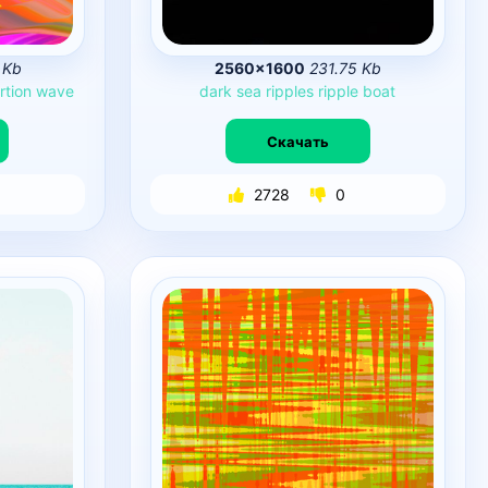
 Kb
2560×1600
231.75 Kb
rtion
wave
dark
sea
ripples
ripple
boat
Скачать
2728
0