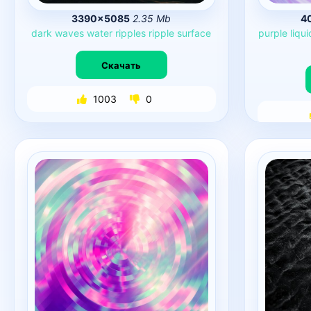
3390×5085
2.35 Mb
4
dark
waves
water
ripples
ripple
surface
purple
liqui
Скачать
1003
0