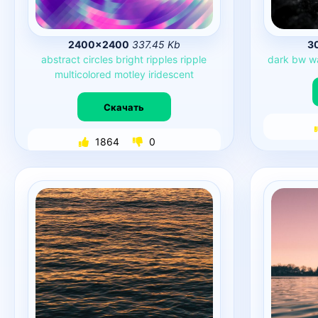
2400×2400
337.45 Kb
3
abstract
circles
bright
ripples
ripple
dark
bw
w
multicolored
motley
iridescent
Скачать
1864
0