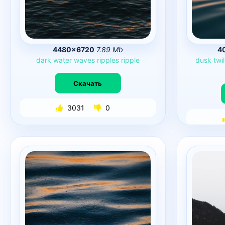
4480×6720
7.89 Mb
4
dark
water
waves
ripples
ripple
dusk
twi
Скачать
3031
0