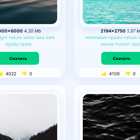
000×6000
4.20 Mb
2194×2750
1.37 
light
nature
water
lake
dark
minimalism
ripples
nature
ripples
ripple
waves
horizon
ripp
Скачать
Скачать
4022
0
4109
0