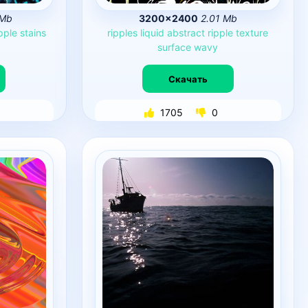
 Mb
3200×2400
2.01 Mb
ipple
stains
ripples
liquid
abstract
ripple
texture
surface
wavy
Скачать
1705
0