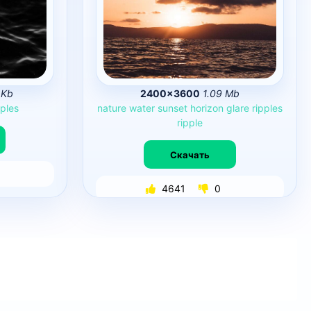
 Kb
2400×3600
1.09 Mb
pples
nature
water
sunset
horizon
glare
ripples
ripple
Скачать
4641
0