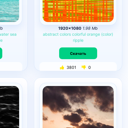
Mb
1920×1080
1.98 Mb
water
sea
abstract
colors
colorful
orange
(color)
le
ripple
Скачать
3801
0