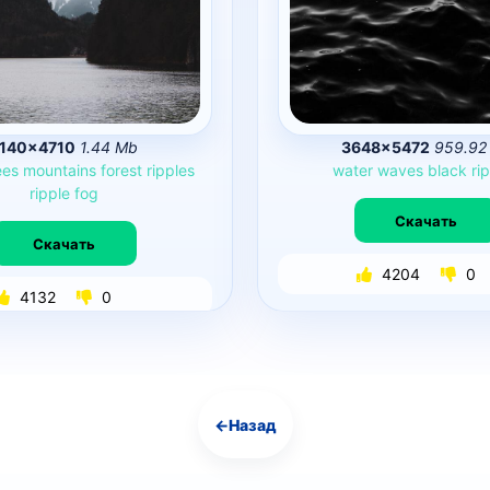
140×4710
1.44 Mb
3648×5472
959.92
ees
mountains
forest
ripples
water
waves
black
ri
ripple
fog
Скачать
Скачать
4204
0
4132
0
←
Назад
Навигация