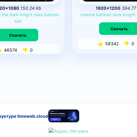
20×1080
150.24 Kb
1920×1200
394.77
e
the
dark
knight
rises
batman
cinema
batman
dark
knight
suit
Скачать
Скачать
58342
0
46574
0
руктуре timeweb.cloud