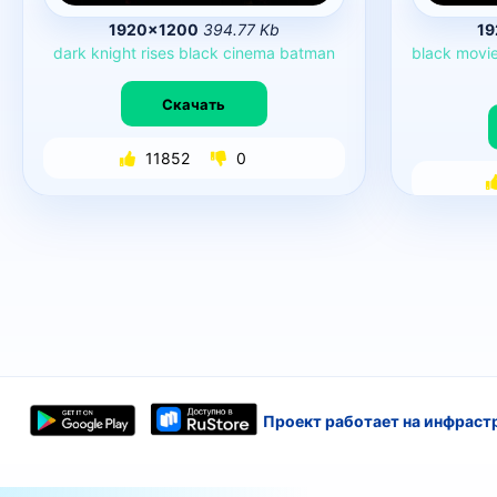
1920×1200
394.77 Kb
19
dark
knight
rises
black
cinema
batman
black
movi
Скачать
11852
0
Проект работает на инфраст