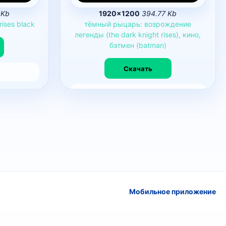
 Kb
1920×1200
394.77 Kb
rises
black
тёмный
рыцарь:
возрождение
легенды
(the
dark
knight
rises),
кино,
бэтмен
(batman)
Скачать
58195
0
Мобильное приложение