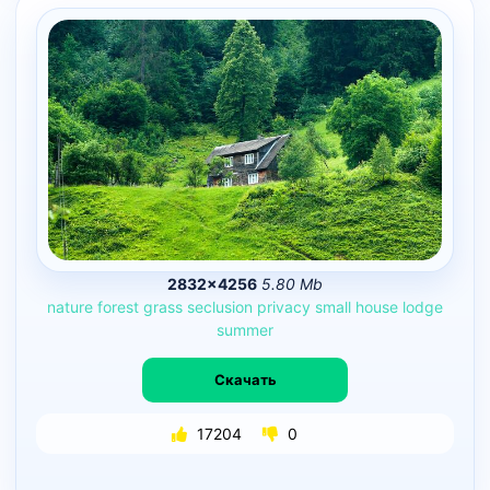
2832×4256
5.80 Mb
nature
forest
grass
seclusion
privacy
small
house
lodge
summer
Скачать
17204
0