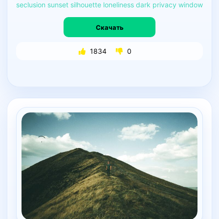
seclusion
sunset
silhouette
loneliness
dark
privacy
window
Скачать
1834
0