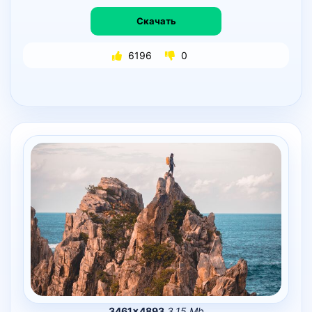
Скачать
6196
0
3461×4893
3.15 Mb