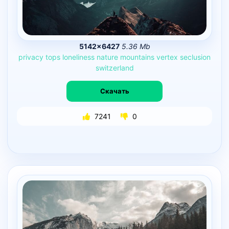
5142×6427
5.36 Mb
privacy
tops
loneliness
nature
mountains
vertex
seclusion
switzerland
Скачать
7241
0