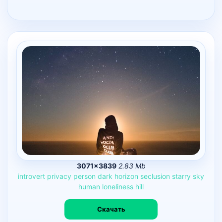
3071×3839
2.83 Mb
introvert
privacy
person
dark
horizon
seclusion
starry
sky
human
loneliness
hill
Скачать