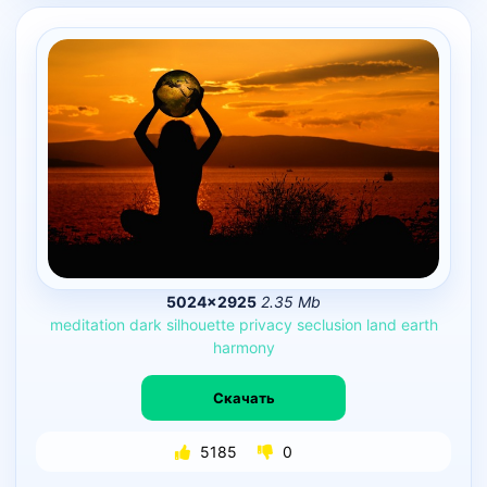
5024×2925
2.35 Mb
meditation
dark
silhouette
privacy
seclusion
land
earth
harmony
Скачать
5185
0