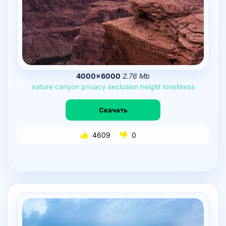
4000×6000
2.76 Mb
nature
canyon
privacy
seclusion
height
loneliness
Скачать
4609
0