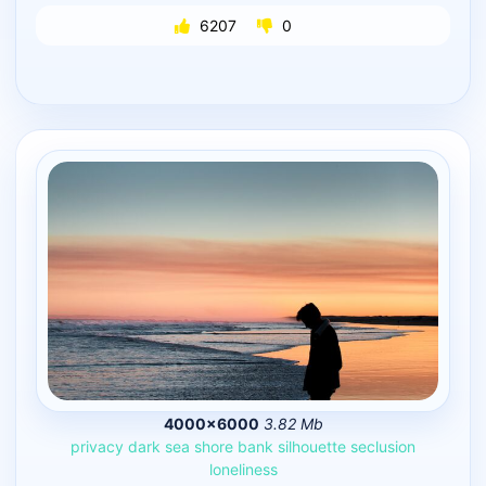
6207
0
4000×6000
3.82 Mb
privacy
dark
sea
shore
bank
silhouette
seclusion
loneliness