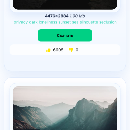
4476×2984
1.90 Mb
privacy
dark
loneliness
sunset
sea
silhouette
seclusion
Скачать
6605
0