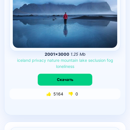
2001×3000
1.25 Mb
iceland
privacy
nature
mountain
lake
seclusion
fog
loneliness
Скачать
5164
0