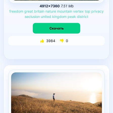
4912×7360
7.51 Mb
freedom
great
britain
nature
mountain
vertex
top
privacy
seclusion
united
kingdom
peak
district
Скачать
3984
0