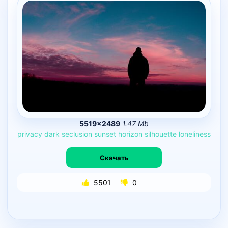
5519×2489
1.47 Mb
privacy
dark
seclusion
sunset
horizon
silhouette
loneliness
Скачать
5501
0