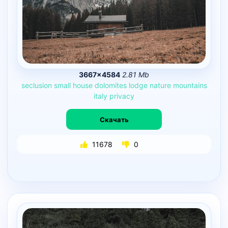
3667×4584
2.81 Mb
seclusion
small
house
dolomites
lodge
nature
mountains
italy
privacy
Скачать
11678
0