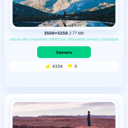
3506×5259
2.77 Mb
nature
sky
mountain
reflection
silhouette
privacy
seclusion
Скачать
4334
0