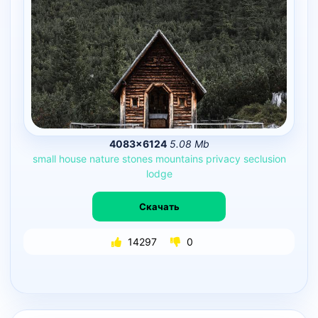
4083×6124
5.08 Mb
small
house
nature
stones
mountains
privacy
seclusion
lodge
Скачать
14297
0