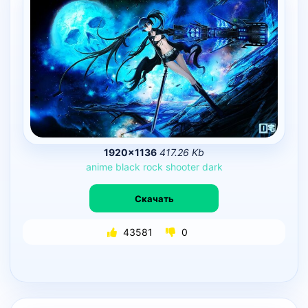
1920×1136
417.26 Kb
anime
black
rock
shooter
dark
Скачать
43581
0