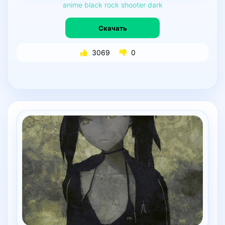
anime
black
rock
shooter
dark
Скачать
3069
0