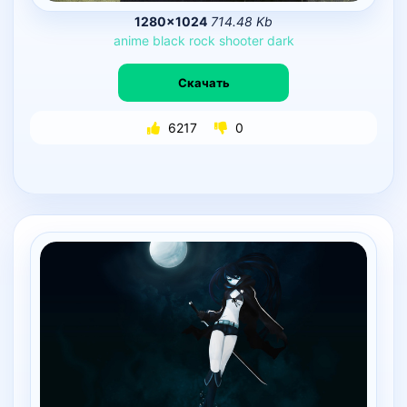
1280×1024
714.48 Kb
anime
black
rock
shooter
dark
Скачать
6217
0