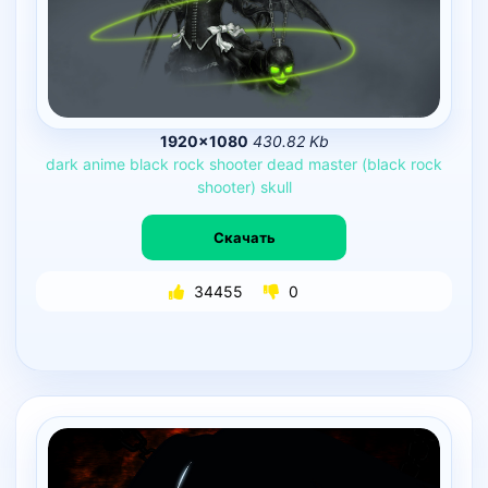
1920×1080
430.82 Kb
dark
anime
black
rock
shooter
dead
master
(black
rock
shooter)
skull
Скачать
34455
0