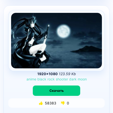
1920×1080
123.59 Kb
anime
black
rock
shooter
dark
moon
Скачать
58383
0