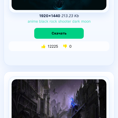
1920×1440
213.23 Kb
anime
black
rock
shooter
dark
moon
Скачать
12225
0