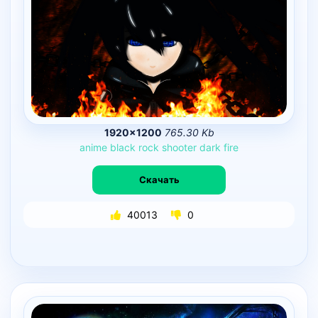
1920×1200
765.30 Kb
anime
black
rock
shooter
dark
fire
Скачать
40013
0