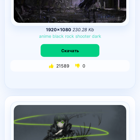
1920×1080
230.28 Kb
anime
black
rock
shooter
dark
Скачать
21589
0