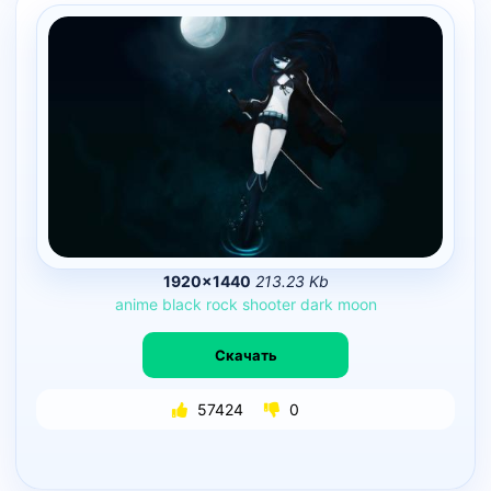
1920×1440
213.23 Kb
anime
black
rock
shooter
dark
moon
Скачать
57424
0