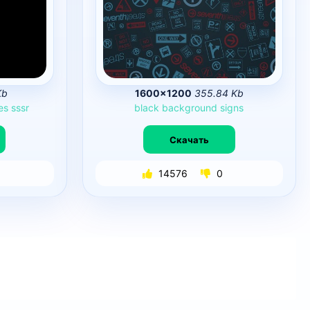
Kb
1600×1200
355.84 Kb
es
sssr
black
background
signs
Скачать
14576
0