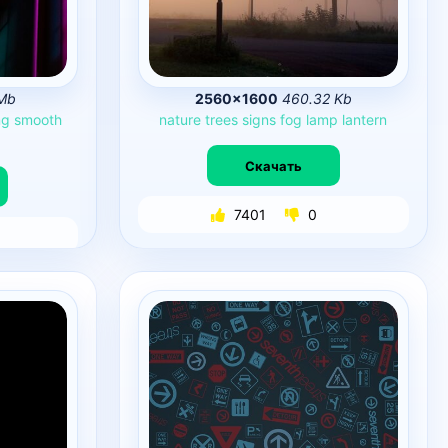
Mb
2560×1600
460.32 Kb
ng
smooth
nature
trees
signs
fog
lamp
lantern
Скачать
7401
0