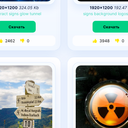
20×1200
324.05 Kb
1920×1200
192.47
ract
signs
glow
tunnel
signs
background
logo
Скачать
Скачать
2462
0
3948
0