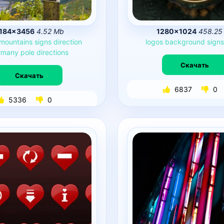
184×3456
4.52 Mb
1280×1024
458.25
mountains
signs
direction
logos
background
sign
rmany
pole
directions
Скачать
Скачать
6837
0
5336
0