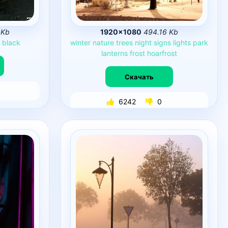
 Kb
1920×1080
494.16 Kb
s
black
winter
nature
trees
night
signs
lights
park
lanterns
frost
hoarfrost
Скачать
6242
0