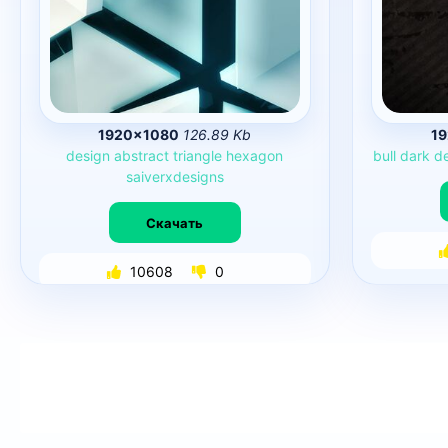
1920×1080
126.89 Kb
1
design
abstract
triangle
hexagon
bull
dark
d
saiverxdesigns
Скачать
10608
0