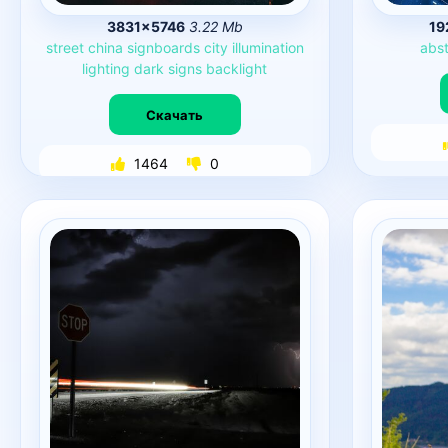
3831×5746
3.22 Mb
19
street
china
signboards
city
illumination
abst
lighting
dark
signs
backlight
Скачать
1464
0