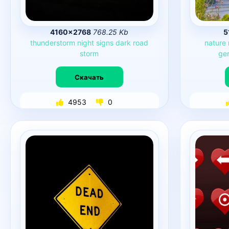
4160×2768
768.25 Kb
5
thunderstorm
night
signs
dark
road
nature
storm
ge
Скачать
4953
0