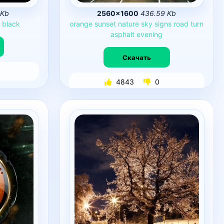
 Kb
2560×1600
436.59 Kb
s
black
orange
sunset
nature
sky
signs
road
turn
asphalt
evening
Скачать
4843
0