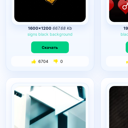
1600×1200
667.68 Kb
1
signs
black
background
bla
Скачать
6704
0