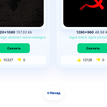
920×1080
157.33 Kb
1280×960
48.56 
esign
abstract
saiverxdesigns
logos
black
signs
pictur
Скачать
Скачать
10327
0
12126
0
←
Назад
Навигация