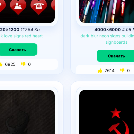
920×1200
117.54 Kb
4000×6000
4.06 
ck
love
signs
red
heart
dark
blur
neon
signs
buildi
signboards
Скачать
Скачать
6925
0
7614
0