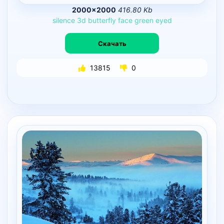
2000×2000
416.80 Kb
silence
3d
butterfly
face
green
eyed
Скачать
13815
0