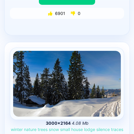
6901
0
3000×2164
4.08 Mb
winter
nature
trees
snow
small
house
lodge
silence
traces