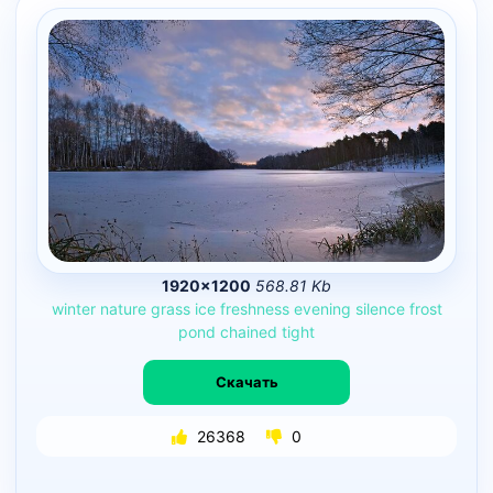
1920×1200
568.81 Kb
winter
nature
grass
ice
freshness
evening
silence
frost
pond
chained
tight
Скачать
26368
0