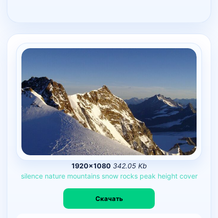
1920×1080
342.05 Kb
silence
nature
mountains
snow
rocks
peak
height
cover
Скачать