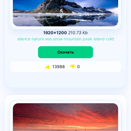
1920×1200
210.73 Kb
silence
nature
sea
snow
mountain
peak
island
cold
Скачать
13988
0