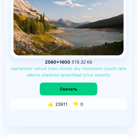
2560×1600
519.32 Kb
september
nature
trees
stones
sky
mountains
clouds
lake
silence
shadows
spearhead
prick
serenity
Скачать
23911
0