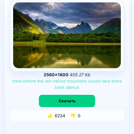
2560×1600
405.27 Kb
trees
before
the
rain
nature
mountains
clouds
lake
shore
bank
silence
Скачать
6234
0