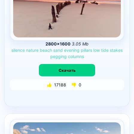
2800×1600
3.05 Mb
silence
nature
beach
sand
evening
pillars
low
tide
stakes
pegging
columns
Скачать
17188
0