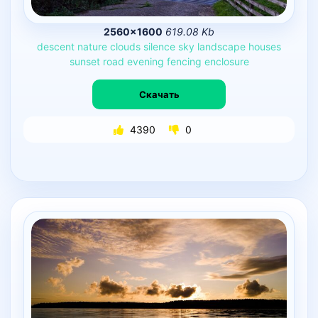
2560×1600
619.08 Kb
descent
nature
clouds
silence
sky
landscape
houses
sunset
road
evening
fencing
enclosure
Скачать
4390
0