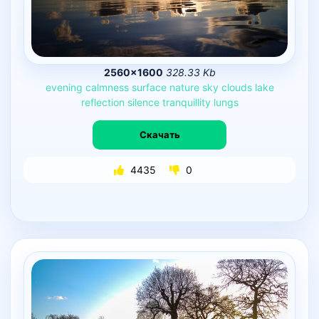
2560×1600
328.33 Kb
evening
calmness
surface
nature
sky
clouds
lake
reflection
silence
tranquillity
lungs
Скачать
4435
0