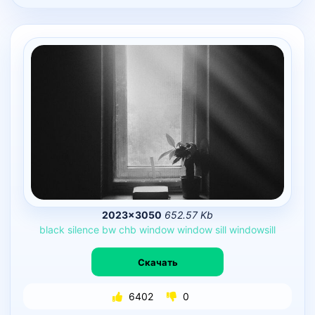
2023×3050
652.57 Kb
black
silence
bw
chb
window
window
sill
windowsill
Скачать
6402
0