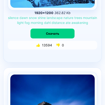
1920×1200
362.82 Kb
silence
dawn
snow
shine
landscape
nature
trees
mountain
light
fog
morning
dahl
distance
ate
awakening
Скачать
13594
0