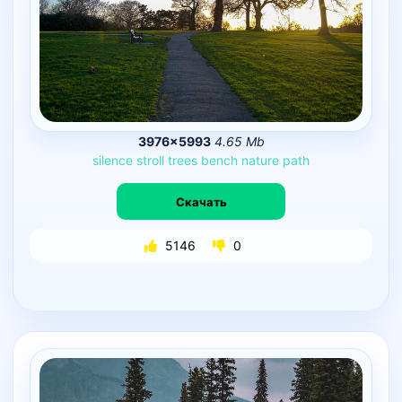
3976×5993
4.65 Mb
silence
stroll
trees
bench
nature
path
Скачать
5146
0