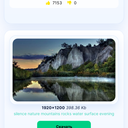
7153
0
1920×1200
398.36 Kb
silence
nature
mountains
rocks
water
surface
evening
Скачать