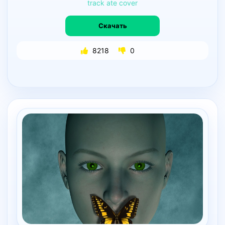
track
ate
cover
Скачать
8218
0