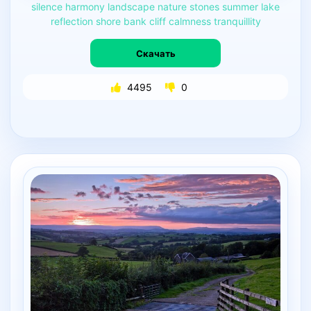
silence
harmony
landscape
nature
stones
summer
lake
reflection
shore
bank
cliff
calmness
tranquillity
Скачать
4495
0