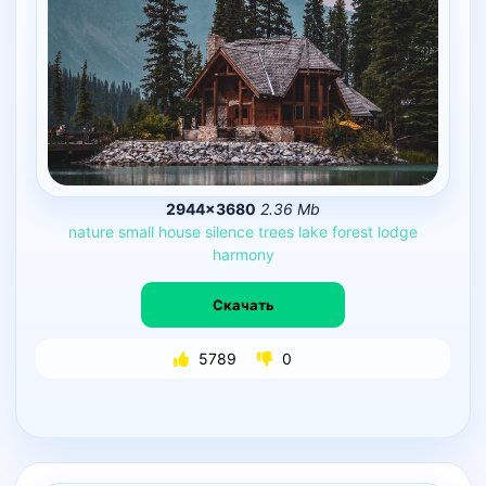
2944×3680
2.36 Mb
nature
small
house
silence
trees
lake
forest
lodge
harmony
Скачать
5789
0